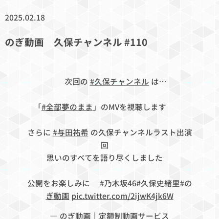
2025.02.18
のぎ動画 久保チャンネル #110
🔜 次回の
#久保チャンネル
は…
「
#全部夢のまま
」のMVを視聴します🎥✨
さらに
#与田祐希
の久保チャンネルラスト出演
回💐
思いのすべてを語り尽くしました🐐
公開をお楽しみに🍠
#乃木坂46
#久保史緒里
#の
ぎ動画
pic.twitter.com/2ijwK4jk6W
— のぎ動画｜定額制動画サービス