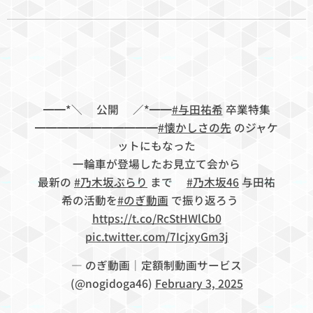
━━*＼✨公開✨／*━━
#与田祐希
卒業特集
━━━━━━━━━━━
#懐かしさの先
のジャケ
ットにもなった
一輪車が登場したお見立て会から
最新の
#乃木坂ぶらり
まで🧳
#乃木坂46
与田祐
希の活動を
#のぎ動画
で振り返ろう🎞️
https://t.co/RcStHWlCb0
pic.twitter.com/7IcjxyGm3j
— のぎ動画｜定額制動画サービス
(@nogidoga46)
February 3, 2025