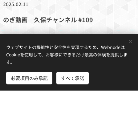
2025.02.11
のぎ動画 久保チャンネル #109
#久保チャンネル
#109 公開
ウェブサイトの機能性と安全性を実現するため、Webnodeは
.𖥔 ݁ ˖.𖥔 ݁ ˖.𖥔 ݁ ˖.𖥔 ݁ ˖.𖥔 ݁
Cookieを使用して、お客様にできるだけ最高の体験を提供しま
す。
今回は
#久保史緒里
とゲスト
#与田祐希
が
#7th
バスラ
で披露した「
#言霊砲
」を観ます🎶
必要項目のみ承諾
すべて承諾
ユニットの裏話から
卒コンを目前に控えた今の心境など
貴重なトークが満載🌸
https://t.co/OZFLlPHmpu
#乃木坂46
#いもうと
坂
#のぎ動画
pic.twitter.com/IB0cioxGlr
— のぎ動画｜定額制動画サービス