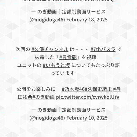
— のぎ動画｜定額制動画サービス
(@nogidoga46)
February 18, 2025
次回の
#久保チャンネル
は・・・
#7thバスラ
で
披露した「
#言霊砲
」を視聴🎤
ユニットの
#いもうと坂
についてもたっぷり語
っています❕💬
公開をお楽しみに🗓️
#乃木坂46
#久保史緒里
#与
田祐希
#のぎ動画
pic.twitter.com/cvrwkolUrV
— のぎ動画｜定額制動画サービス
(@nogidoga46)
February 10, 2025