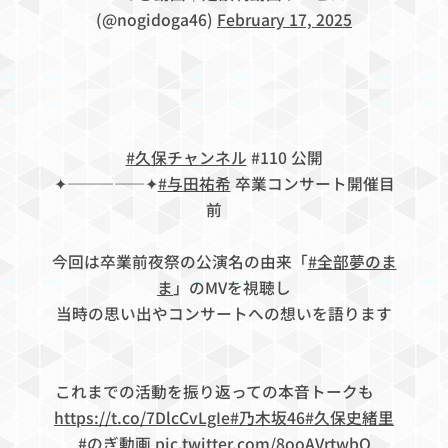
(@nogidoga46)
February 17, 2025
#久保チャンネル
#110 公開
✦—————✦
#与田祐希
卒業コンサート開催目
前🎤
今回は卒業前夜祭の公演名の由来「
#全部夢のま
ま
」のMVを視聴し
当時の思い出やコンサートへの想いを語ります
💫
これまでの活動を振り返っての本音トークも🔒
https://t.co/7DlcCvLgIe
#乃木坂46
#久保史緒里
#のぎ動画
pic.twitter.com/8ooAVrtwbQ