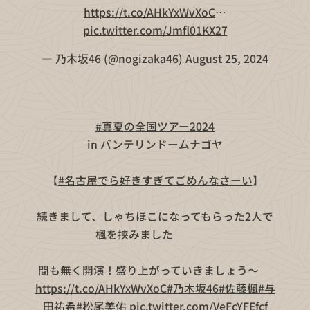
https://t.co/AHkYxWvXoC
…
pic.twitter.com/Jmfl01KX27
— 乃木坂46 (@nogizaka46)
August 25, 2024
🌻👒
#真夏の全国ツアー2024
🍉🌻
🏰in バンテリンドームナゴヤ🏰
【
#名古屋でら好きすぎてごめんなさーい
】
続きまして、しゃちほこになってもらった2人で
楓を挟みました😚🍁😚
間も無く開演！盛り上がっていきましょう〜🔥
https://t.co/AHkYxWvXoC
#乃木坂46
#佐藤楓
#与
田祐希
#松尾美佑
pic.twitter.com/VeFcYFEfcf