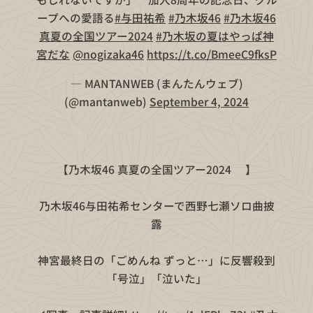
ープへの愛語る
#与田祐希
#乃木坂46
#乃木坂46
真夏の全国ツアー2024
#乃木坂の夏はやっぱ神
宮だな
@nogizaka46
https://t.co/BmeeC9fksP
— MANTANWEB (まんたんウェブ)
(@mantanweb)
September 4, 2024
【乃木坂46 真夏の全国ツアー2024👒】
乃木坂46与田祐希センターで西野七瀬ソロ曲披
露
神宮最終日の「ごめんね ずっと…」に反響殺到
「号泣」「泣いた」