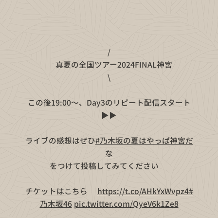
/
📣真夏の全国ツアー2024FINAL神宮
\
この後19:00〜、Day3のリピート配信スタート
▶️▶️
ライブの感想はぜひ
#乃木坂の夏はやっぱ神宮だ
な
をつけて投稿してみてください👏🏻
チケットはこちら💁‍♀️
https://t.co/AHkYxWvpz4
#
乃木坂46
pic.twitter.com/QyeV6k1Ze8