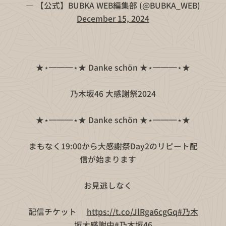
— 【公式】BUBKA WEB編集部 (@BUBKA_WEB)
December 15, 2024
★⋆═══⋆★ Danke schön ★⋆═══⋆★
🎊💜乃木坂46 大感謝祭2024💜🎊
★⋆═══⋆★ Danke schön ★⋆═══⋆★
まもなく19:00から大感謝祭Day2のリピート配
信が始まります❣️
お見逃しなく🥳
配信チケット🎫
https://t.co/JlRga6cgGq
#乃木
坂大感謝中
#乃木坂46