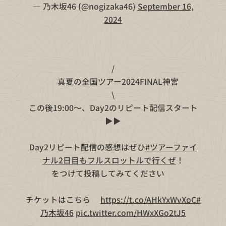
— 乃木坂46 (@nogizaka46)
September 16,
2024
/
📣真夏の全国ツアー2024FINAL神宮
\
この後19:00〜、Day2のリピート配信スタート
▶️▶️
Day2リピート配信の感想はぜひ
#ツアーファイ
ナル2日目もフルスロットルで行くぜ
！
をつけて投稿してみてください😎
チケットはこちら💁‍♀️
https://t.co/AHkYxWvXoC
#
乃木坂46
pic.twitter.com/HWxXGo2tJ5