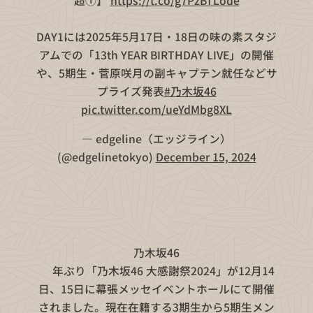
超①】
https://t.co/g7PzBTLode
DAY1には2025年5月17日・18日の味の素スタジ
アムでの「13th YEAR BIRTHDAY LIVE」の開催
や、5期生・菅原咲月の副キャプテン就任などサ
プライズ発表
#乃木坂46
pic.twitter.com/ueYdMbg8XL
— edgeline（エッジライン）
(@edgelinetokyo)
December 15, 2024
乃木坂46
🔟年ぶり「乃木坂46 大感謝祭2024」が12月14
日、15日に幕張メッセイベントホールにて開催
されました。現在在籍する3期生から5期生メン