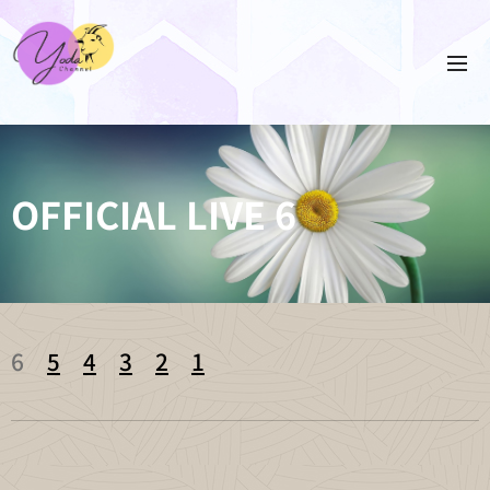
OFFICIAL LIVE 6
6
5
4
3
2
1