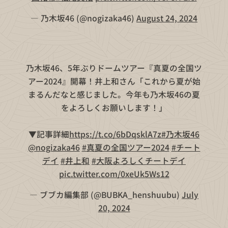
— 乃木坂46 (@nogizaka46)
August 24, 2024
乃木坂46、5年ぶりドームツアー『真夏の全国ツ
アー2024』開幕！井上和さん「これから夏が始
まるんだなと感じました。今年も乃木坂46の夏
をよろしくお願いします！」
▼記事詳細
https://t.co/6bDqsklA7z
#乃木坂46
@nogizaka46
#真夏の全国ツアー2024
#チート
デイ
#井上和
#大阪よろしくチートデイ
pic.twitter.com/0xeUk5Ws12
— ブブカ編集部 (@BUBKA_henshuubu)
July
20, 2024