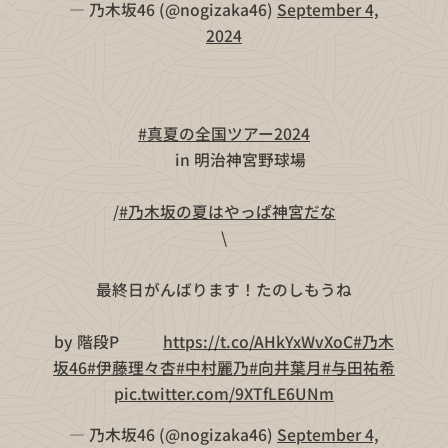
— 乃木坂46 (@nogizaka46)
September 4,
2024
🌻👒
#真夏の全国ツアー2024
🍉🌻
🏰in 明治神宮野球場🏰
/
#乃木坂の夏はやっぱ神宮だな
\
最終日がんばります！たのしもうね
by 階段P 💛💚
https://t.co/AHkYxWvXoC
#乃木
坂46
#伊藤理々杏
#中村麗乃
#向井葉月
#与田祐希
pic.twitter.com/9XTfLE6UNm
— 乃木坂46 (@nogizaka46)
September 4,