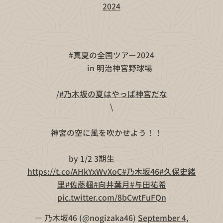
2024
🌻👒
#真夏の全国ツアー2024
🍉🌻
🏰in 明治神宮野球場🏰
/
#乃木坂の夏はやっぱ神宮だな
\
神宮の空に風を吹かせよう！！🌬️
by 1/2 3期生🍠🍁🌻🔖
https://t.co/AHkYxWvXoC
#乃木坂46
#久保史緒
里
#佐藤楓
#向井葉月
#与田祐希
pic.twitter.com/8bCwtFuFQn
— 乃木坂46 (@nogizaka46)
September 4,