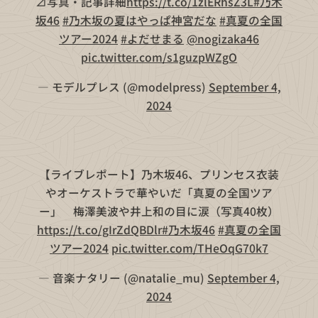
⊿写真・記事詳細
https://t.co/1zlERhsZ3L
#乃木
坂46
#乃木坂の夏はやっぱ神宮だな
#真夏の全国
ツアー2024
#よだせまる
@nogizaka46
pic.twitter.com/s1guzpWZgO
— モデルプレス (@modelpress)
September 4,
2024
【ライブレポート】乃木坂46、プリンセス衣装
やオーケストラで華やいだ「真夏の全国ツア
ー」 梅澤美波や井上和の目に涙（写真40枚）
https://t.co/gIrZdQBDlr
#乃木坂46
#真夏の全国
ツアー2024
pic.twitter.com/THeOqG70k7
— 音楽ナタリー (@natalie_mu)
September 4,
2024