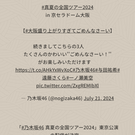
🌻👒
#真夏の全国ツアー2024
🍉🌻
🏰in 京セラドーム大阪🏰
【
#大阪盛り上がりすぎてごめんなさーい
】
続きましてこちらの3人👶👶👶
たくさんのかわいい''ごめんなさーい！''
がお楽しみいただけます😂
https://t.co/AHkYxWvXoC
#乃木坂46
#与田祐希
#
遠藤さくら
#一ノ瀬美空
pic.twitter.com/ZxgREMIbXl
— 乃木坂46 (@nogizaka46)
July 21, 2024
「
#乃木坂46
真夏の全国ツアー2024」東京公演