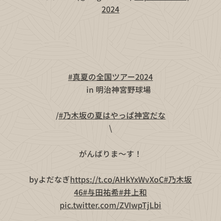
2024
🌻👒
#真夏の全国ツアー2024
🍉🌻
🏰in 明治神宮野球場🏰
/
#乃木坂の夏はやっぱ神宮だな
\
がんばりま〜す！
byよだなぎ
https://t.co/AHkYxWvXoC
#乃木坂
46
#与田祐希
#井上和
pic.twitter.com/ZVIwpTjLbi