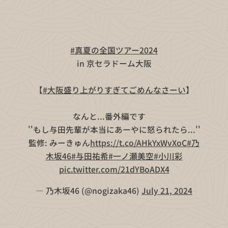
🌻👒
#真夏の全国ツアー2024
🍉🌻
🏰in 京セラドーム大阪🏰
【
#大阪盛り上がりすぎてごめんなさーい
】
なんと...番外編です😂
''もし与田先輩が本当にあーやに怒られたら...''
監修: みーきゅん
https://t.co/AHkYxWvXoC
#乃
木坂46
#与田祐希
#一ノ瀬美空
#小川彩
pic.twitter.com/21dYBoADX4
— 乃木坂46 (@nogizaka46)
July 21, 2024