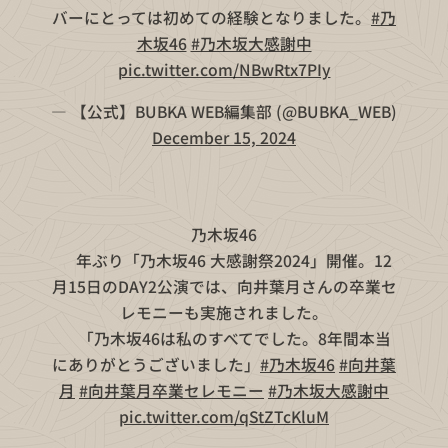
バーにとっては初めての経験となりました。
#乃
木坂46
#乃木坂大感謝中
pic.twitter.com/NBwRtx7PIy
— 【公式】BUBKA WEB編集部 (@BUBKA_WEB)
December 15, 2024
乃木坂46
🔟年ぶり「乃木坂46 大感謝祭2024」開催。12
月15日のDAY2公演では、向井葉月さんの卒業セ
レモニーも実施されました。
💛「乃木坂46は私のすべてでした。8年間本当
にありがとうございました」
#乃木坂46
#向井葉
月
#向井葉月卒業セレモニー
#乃木坂大感謝中
pic.twitter.com/qStZTcKluM