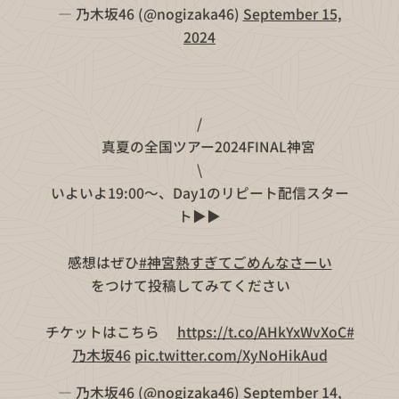
— 乃木坂46 (@nogizaka46)
September 15,
2024
/
📣真夏の全国ツアー2024FINAL神宮
\
いよいよ19:00〜、Day1のリピート配信スター
ト▶️▶️
感想はぜひ
#神宮熱すぎてごめんなさーい
をつけて投稿してみてください😎
チケットはこちら💁‍♀️
https://t.co/AHkYxWvXoC
#
乃木坂46
pic.twitter.com/XyNoHikAud
— 乃木坂46 (@nogizaka46)
September 14,