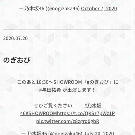
— 乃木坂46 (@nogizaka46)
October 7, 2020
2020.07.20
のぎおび
このあと18:30〜SHOWROOM「
#のぎおび
」に
#与田祐希
が出演します！
ぜひご覧ください🍠🐐
#乃木坂
46
#SHOWROOM
https://t.co/QKSz7pWz1P
pic.twitter.com/z8zgro0gbR
— 乃木坂46 (@nogizaka46)
July 20, 2020