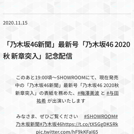
2020.11.15
「乃木坂46新聞」最新号「乃木坂46 2020
秋 新章突入」記念配信
このあと19:00頃〜SHOWROOMにて、現在発売
中の「乃木坂46新聞」最新号「乃木坂46 2020秋
新章突入」の表紙を務めた、
#梅澤美波
と
#与田
祐希
が出演いたします📚✨
みなさま、ぜひご覧ください💁‍♀️
#SHOWROOM
#
乃木坂新聞
#乃木坂46
https://t.co/tXSGgDKSRk
pic.twitter.com/hF9kKFaI65