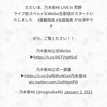
ただいま、乃木坂46 LIVE in 荒野
ライブ前スペシャルWeibo生配信がスタートい
たしました✨
#齋藤飛鳥
#与田祐希
が出演中で
す🚀
ぜひ、ご覧ください！！
乃木坂46公式Weibo
▶︎
https://t.co/0GTjYgM5cE
乃木坂46公式一直播
▶︎
https://t.co/2wfG9tyW2a
#乃木坂46
pic.twitter.com/2q9XgptFVi
— 乃木坂46 (@nogizaka46)
January 2, 2021