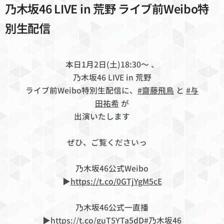
乃木坂46 LIVE in 荒野 ライブ前Weibo特
別生配信
本日1月2日(土)18:30〜 、
乃木坂46 LIVE in 荒野
ライブ前Weibo特別生配信に、
#齋藤飛鳥
と
#与
田祐希
が
出演いたします🔫🔫
ぜひ、ご覧くださいっ🔥
乃木坂46公式Weibo
▶︎
https://t.co/0GTjYgM5cE
乃木坂46公式一直播
▶︎
https://t.co/guT5YTa5dD
#乃木坂46