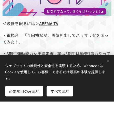
＜映像を観るには＞
ABEMA TV
・電視台 「与田祐希が、勇気を出してバッサリ髪を切っ
てみた！」
・3期生運動能力女王決定戦 - 実は3期生は過去1度もやって
いない"スポーツ女王"をかけての闘い
ウェブサイトの機能性と安全性を実現するため、Webnodeは
・MC 6/21午後より
Cookieを使用して、お客様にできるだけ最高の体験を提供しま
す。
＜ネットニュース＞
必要項目のみ承諾
すべて承諾
■オリコンニュース
『乃木坂46時間TV』白石麻衣が生電
話出演 46人で完走