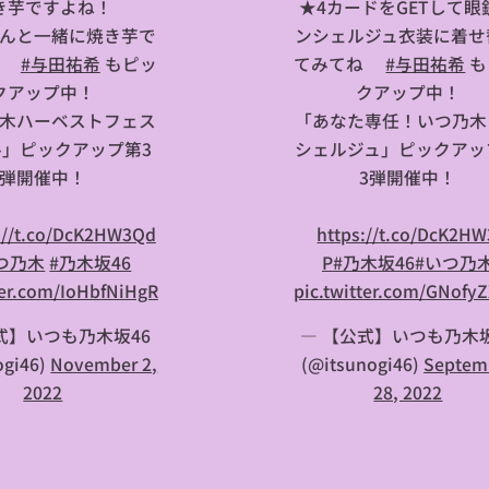
き芋ですよね！
★4カードをGETして眼
んと一緒に焼き芋で
ンシェルジュ衣装に着せ
🍠
#与田祐希
もピッ
てみてね✨
#与田祐希
も
クアップ中！
クアップ中！
木ハーベストフェス
「あなた専任！いつ乃木
ル」ピックアップ第3
シェルジュ」ピックアッ
弾開催中！
3弾開催中！
://t.co/DcK2HW3Qd
⏩
https://t.co/DcK2H
つ乃木
#乃木坂46
P
#乃木坂46
#いつ乃
ter.com/IoHbfNiHgR
pic.twitter.com/GNofyZ
式】いつも乃木坂46
— 【公式】いつも乃木坂
ogi46)
November 2,
(@itsunogi46)
Septem
2022
28, 2022