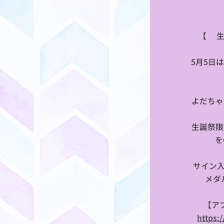
【🎂
5月5日
よだちゃ
生誕祭限
を
サイン
メダ
【ア
https: