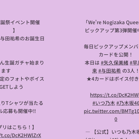
生誕祭イベント開催
「We're Nogizaka Que
🎂】
ピックアップ第3弾開催
は与田祐希のお誕生日
🎉
毎日ピックアップメンバ
カードを公開！
ん生誕ガチャ始まり
本日は
#矢久保美緒
#早
ます🕺✨
来
#与田祐希
の3人
定のフォトやボイス
★4カードはボイス付き
GETしよう👀
⏩
https://t.co/DcK2HW
入りTシャツが当たる
#いつ乃木
#乃木坂4
ル応募も開催中‼
pic.twitter.com/BMTg1
0
プリはこちら！】
— 【公式】いつも乃木坂
//t.co/DcK2HWlZrX