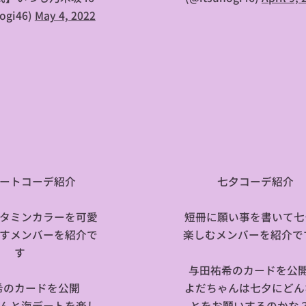
ogi46)
May 4, 2022
デートコーデ紹介🌺
🌌七夕コーデ紹介
タミンカラーを可愛
短冊に願い事を書いて七
すメンバーを紹介で
楽しむメンバーを紹介で
す😍
与田祐希のカードを公
希のカードを公開✨
よだちゃんは七夕にどん
んと海デートを楽し
とをお願いするのかな