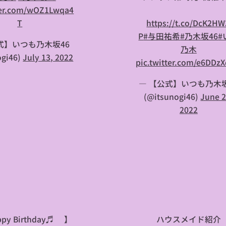
tter.com/wOZ1Lwqa4
T
⏩
https://t.co/DcK2H
P
#与田祐希
#乃木坂46
#
式】いつも乃木坂46
乃木
ogi46)
July 13, 2022
pic.twitter.com/e6DDzX
— 【公式】いつも乃木坂
(@itsunogi46)
June 2
2022
py Birthday♬🎂】
🏡ハウスメイド紹介