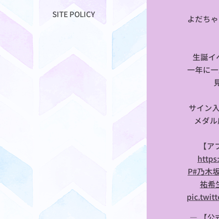
SITE POLICY
よだちゃ
生誕イ
一年に一
サイン
メダル
【ア
⏩
https
P
#乃木坂
祐希
pic.twit
— 【公