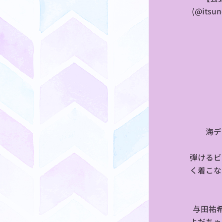
(@itsun
🌺海
弾けるビ
く着こな
与田祐
よだちゃ