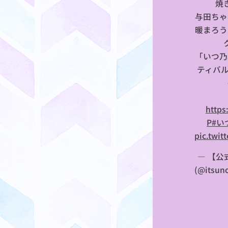
焼
与田ちゃ
暖まろう
「いつ乃
ティバ
⏩
https
P
#い
pic.twit
— 【公
(@itsun