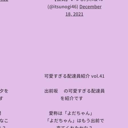
(@itsunogi46)
December
18, 2021

可愛すぎる配達員紹介 vol.41
夕を
出前坂🚲の可愛すぎる配達員
す😍
を紹介です😍
開✨
愛称は「よだちゃん」✨
なこ
「よだちゃん」はもう出前で
？？
来てくれたかな？