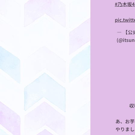
#乃木坂4
pic.twit
— 【公
(@itsun
収
あ、お芋
やりまし