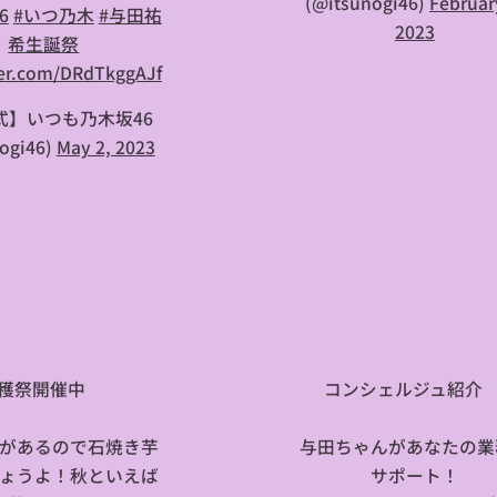
(@itsunogi46)
Februar
6
#いつ乃木
#与田祐
2023
希生誕祭
ter.com/DRdTkggAJf
式】いつも乃木坂46
ogi46)
May 2, 2023
穫祭開催中🍁
コンシェルジュ紹介
があるので石焼き芋
与田ちゃんがあなたの業
ょうよ！秋といえば
サポート！