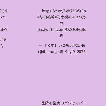
W3Qd
⏩
https://t.co/DcK2HWlrCp
いつ
#与田祐希
#乃木坂46
#いつ乃
木
qlvY
pic.twitter.com/QZQORCRs
PI
46
7,
— 【公式】いつも乃木坂46
(@itsunogi46)
May 9, 2022

🎄星降る聖夜のパジャマパー