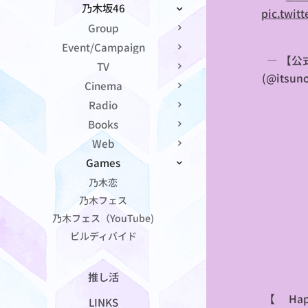
乃木坂46
pic.twi
Group
Event/Campaign
— 【公
TV
(@itsun
Cinema
Radio
Books
Web
Games
乃木恋
乃木フェス
乃木フェス（YouTube)
ビルディバイド
推し活
【🎂Hap
LINKS