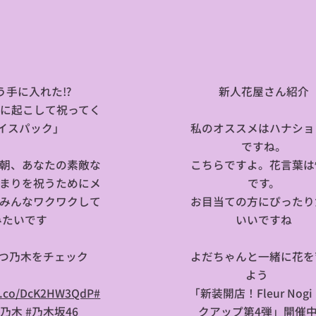
う手に入れた⁉️
🌼新人花屋さん紹介
に起こして祝ってく
イスパック」🎁🎉
私のオススメはハナショ
ですね。
朝、あなたの素敵な
こちらですよ。花言葉は
まりを祝うためにメ
です。
みんなワクワクして
お目当ての方にぴったり
たいです😆💗
いいですね
つ乃木をチェック👇
よだちゃんと一緒に花を
👇👇
よう✨
/t.co/DcK2HW3QdP
#
「新装開店！Fleur Nogi
乃木
#乃木坂46
クアップ第4弾」開催