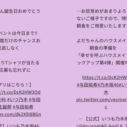
ん誕生日おめでとう
…お目覚めがあまりよろ
💗
ないご様子ですので、特
朝食をご用意いたします
ベントは今日まで‼
度だけのチャンスお
よだちゃんのハウスメイ
見逃しなく✨
朝食の準備を🍴
「幸せを呼ぶハウスメイ
入りTシャツが当たる
ックアップ第4弾」開催中
応募も忘れずに🎯
⏩
https://t.co/DcK2HW
プリはこちら！】
#与田祐希
#乃木坂46
#い
://t.co/DcK2HW3Qd
木
46
#いつ乃木
#与田
pic.twitter.com/vevmw
生誕祭
#与田祐希
c
ter.com/dk2X0I8BGn
— 【公式】いつも乃木坂
式】いつも乃木坂46
(@itsunogi46)
April 9,