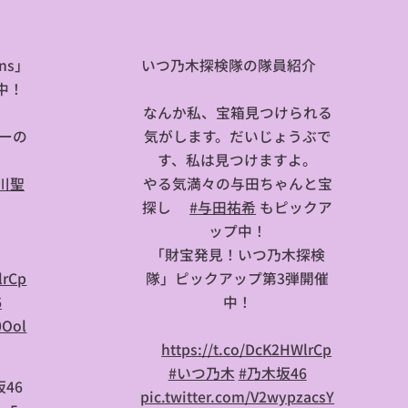
ens」
いつ乃木探検隊の隊員紹介🤠
中！
なんか私、宝箱見つけられる
ーの
気がします。だいじょうぶで
す、私は見つけますよ。
川聖
やる気満々の与田ちゃんと宝
！
探し🎒
#与田祐希
もピックア
🎤
ップ中！
「財宝発見！いつ乃木探検
lrCp
隊」ピックアップ第3弾開催
6
中！
0Ool
⏩
https://t.co/DcK2HWlrCp
#いつ乃木
#乃木坂46
46
pic.twitter.com/V2wypzacsY