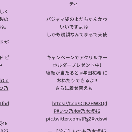
ティ🎄
しく
製の
パジャマ姿のよだちゃんかわ
ね。
いいですよね😻
しかも寝顔なんてまるで天使
ドが
👼
ド ピ
キャンペーンでアクリルキー
🍀
ホルダープレゼント中!
寝顔が当たると
#与田祐希
に
lrCp
おねだりできるよ‼️
つ乃
さらに着せ替えも✨
Tfnd
⏩
https://t.co/DcK2HW3Qd
P
#いつ乃木
#乃木坂46
pic.twitter.com/lRgZXvdswi
46
 2022
— 【公式】いつも乃木坂46