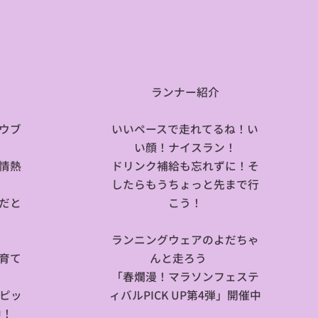

🌸ランナー紹介🏃
ウブ
いいペースで走れてるね！い
い顔！ナイスラン！
情熱
ドリンク補給も忘れずに！そ
したらもうちょっと先まで行
だと
こう！
ランニングウェアのよだちゃ
育て
んと走ろう😍
「春爛漫！マラソンフェステ
 ピッ
ィバルPICK UP第4弾」開催中
中！
❗❗