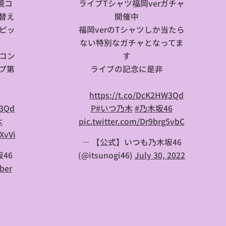
鏡コ
ライブTシャツ福岡verガチャ
替え
開催中✨
ピッ
福岡verのTシャツしか当たら
ない特別なガチャとなってま
コン
す🤩
プ第
ライブの記念に是非🎊
⏩
https://t.co/DcK2HW3Qd
W3Qd
P
#いつ乃木
#乃木坂46
木
pic.twitter.com/Dr9brg5vbC
XvVi
— 【公式】いつも乃木坂46
46
(@itsunogi46)
July 30, 2022
ber