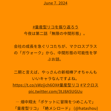
June 7, 2024
#量産型リコを振り返ろう
今夜は第二話「無限の中間形態」。
会社の成長を急ぐリコたちが、マクロスプラス
の「ガウォーク」から、中間形態の可能性を学
ぶお話。
二期と言えば、やっさんの新相棒アオちゃんも
いいキャラなんですよね。
https://t.co/sWzjjch6OX
#量産型リコ
#マクロス
pic.twitter.com/3tJ8A5UGUu
— 畑中翔太「ポケットに冒険をつめこんで」
「量産型リコ」「絶メシロード」 (@hatashou)