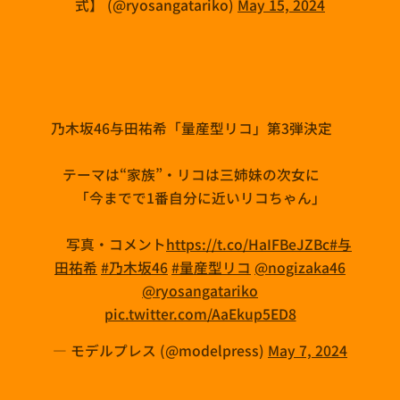
式】 (@ryosangatariko)
May 15, 2024
乃木坂46与田祐希「量産型リコ」第3弾決定🎊
テーマは“家族”・リコは三姉妹の次女に✨
「今までで1番自分に近いリコちゃん」
🔻写真・コメント
https://t.co/HaIFBeJZBc
#与
田祐希
#乃木坂46
#量産型リコ
@nogizaka46
@ryosangatariko
pic.twitter.com/AaEkup5ED8
— モデルプレス (@modelpress)
May 7, 2024