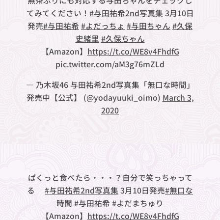
無茶ぶりにも対応する与田ちゃんをチェックし
てみてください！
#与田祐希2nd写真集
3月10日
発売
#与田祐希
#よだっちょ
#与田ちゃん
#久保
史緒里
#久保ちゃん
【Amazon】
https://t.co/WE8v4FhdfG
pic.twitter.com/aM3g76mZLd
— 乃木坂46 与田祐希2nd写真集「無口な時間」
発売中【公式】 (@yodayuuki_oimo)
March 3,
2020
ぱくっと食べたら・・・？自分で笑っちゃって
る😹
#与田祐希2nd写真集
3月10日発売
#無口な
時間
#与田祐希
#よだまちゅり
【Amazon】
https://t.co/WE8v4FhdfG