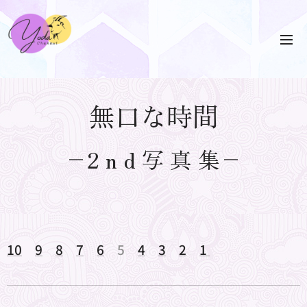
無口な時間
2 n d 写 真 集
10
9
8
7
6
5
4
3
2
1