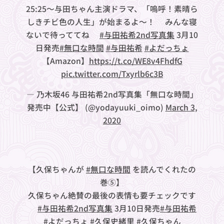
25:25～与田ちゃん主演ドラマ、「嗚呼！素晴ら
しきチビ色の人生」が始まるよ〜！🐼みんな寝
ないで待っててね✨
#与田祐希2nd写真集
3月10
日発売
#無口な時間
#与田祐希
#よだっちょ
【Amazon】
https://t.co/WE8v4FhdfG
pic.twitter.com/Txyrlb6c3B
— 乃木坂46 与田祐希2nd写真集「無口な時間」
発売中【公式】 (@yodayuuki_oimo)
March 3,
2020
【久保ちゃんが
#無口な時間
を読んでくれたの
巻⑤】
久保ちゃん絶賛の最後の表情も要チェックです
✨
#与田祐希2nd写真集
3月10日発売
#与田祐希
#よだっちょ
#久保史緒里
#久保ちゃん