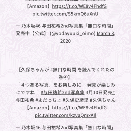
【Amazon】
https://t.co/WE8v4FhdfG
pic.twitter.com/S5kmQ6uXnU
— 乃木坂46 与田祐希2nd写真集「無口な時間」
発売中【公式】 (@yodayuuki_oimo)
March 3,
2020
【久保ちゃんが
#無口な時間
を読んでくれたの
巻④】
「４つある写真」をお楽しみに❤︎発売が楽しみ
にですね🥰
#与田祐希2nd写真集
3月10日発売
#
与田祐希
#よだっちょ
#久保史緒里
#久保ちゃん
【Amazon】
https://t.co/WE8v4FhdfG
pic.twitter.com/kzvaQmxAIl
— 乃木坂46 与田祐希2nd写真集「無口な時間」