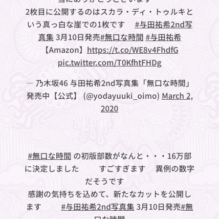
2枚目に公開するのはスカラ・ディ・トゥルキと
いう真っ白な崖での1枚です👒
#与田祐希2nd写
真集
3月10日発売
#無口な時間
#与田祐希
【Amazon】
https://t.co/WE8v4FhdfG
pic.twitter.com/T0KfhtFHDg
— 乃木坂46 与田祐希2nd写真集「無口な時間」
発売中【公式】 (@yodayuuki_oimo)
March 2,
2020
#無口な時間
の初版部数がなんと・・・16万部
に決定しました😭✨すごすぎます✨異例の数字
だそうです😭
感謝の気持ちを込めて、新たなカットを公開し
ます🥤🌻
#与田祐希2nd写真集
3月10日発売
#無