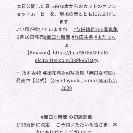
本日公開した真っ白な崖からのカットのオフシ
ョットムービーを、現地の音とともにお届けし
ます🏝
いい風が吹いていますね✨
#与田祐希2nd写真集
3月10日発売
#無口な時間
#与田祐希
#よだっち
ょ
【Amazon】
https://t.co/WE8v4FhdfG
pic.twitter.com/33Pkv67Ogy
— 乃木坂46 与田祐希2nd写真集「無口な時間」
発売中【公式】 (@yodayuuki_oimo)
March 2,
2020
#無口な時間
の初版部数
が16万部に決定❤︎ご予約いただいた皆さま、本
当にありがとうございます✨