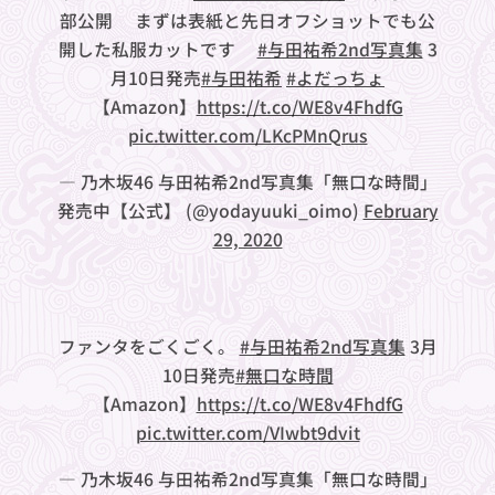
部公開❤︎まずは表紙と先日オフショットでも公
開した私服カットです✨
#与田祐希2nd写真集
3
月10日発売
#与田祐希
#よだっちょ
【Amazon】
https://t.co/WE8v4FhdfG
pic.twitter.com/LKcPMnQrus
— 乃木坂46 与田祐希2nd写真集「無口な時間」
発売中【公式】 (@yodayuuki_oimo)
February
29, 2020
ファンタをごくごく。
#与田祐希2nd写真集
3月
10日発売
#無口な時間
【Amazon】
https://t.co/WE8v4FhdfG
pic.twitter.com/VIwbt9dvit
— 乃木坂46 与田祐希2nd写真集「無口な時間」