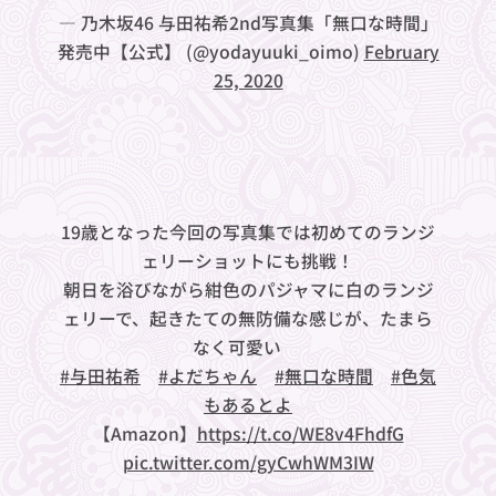
— 乃木坂46 与田祐希2nd写真集「無口な時間」
発売中【公式】 (@yodayuuki_oimo)
February
25, 2020
19歳となった今回の写真集では初めてのランジ
ェリーショットにも挑戦！
朝日を浴びながら紺色のパジャマに白のランジ
ェリーで、起きたての無防備な感じが、たまら
なく可愛い💕
#与田祐希
#よだちゃん
#無口な時間
#色気
もあるとよ
【Amazon】
https://t.co/WE8v4FhdfG
pic.twitter.com/gyCwhWM3IW