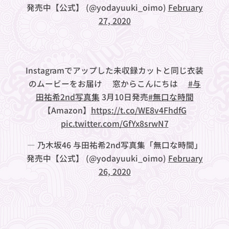
発売中【公式】 (@yodayuuki_oimo)
February
27, 2020
Instagramでアップした未収録カットと同じ衣装
のムービーをお届け❤︎窓からこんにちは✨
#与
田祐希2nd写真集
3月10日発売
#無口な時間
【Amazon】
https://t.co/WE8v4FhdfG
pic.twitter.com/GfYx8srwN7
— 乃木坂46 与田祐希2nd写真集「無口な時間」
発売中【公式】 (@yodayuuki_oimo)
February
26, 2020