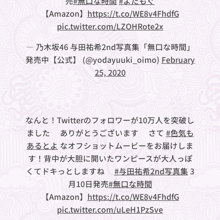
売
#無口な時間
#よだもぐ
【Amazon】
https://t.co/WE8v4FhdfG
pic.twitter.com/LZOHRote2x
— 乃木坂46 与田祐希2nd写真集「無口な時間」
発売中【公式】 (@yodayuuki_oimo)
February
25, 2020
なんと！Twitterのフォロワーが10万人を突破し
ました🎉ありがとうございます❤さて
#色気も
あるとよ
なオフショットムービーをお届けしま
す！背中が大胆に開いたワンピースが大人っぽ
くてドキっとしますね💋
#与田祐希2nd写真集
3
月10日発売
#無口な時間
【Amazon】
https://t.co/WE8v4FhdfG
pic.twitter.com/uLeH1PzSve