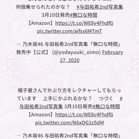
何個乗せられたのかな？🐼
#与田祐希2nd写真集
3月10日発売
#無口な時間
【Amazon】
https://t.co/WE8v4FhdfG
pic.twitter.com/aifss6MTmT
— 乃木坂46 与田祐希2nd写真集「無口な時間」
発売中【公式】 (@yodayuuki_oimo)
February
27, 2020
帽子屋さんでかぶり方をレクチャーしてもらっ
ています👒上手にかぶれるかな？✨つづく🐼
#
与田祐希2nd写真集
3月10日発売
#無口な時間
【Amazon】
https://t.co/WE8v4FhdfG
pic.twitter.com/N6xQG1z5dM
— 乃木坂46 与田祐希2nd写真集「無口な時間」