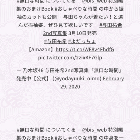
#無口な時間
についてくる🐼
@bis_web
特別編
集のおまけBook
#おしゃべりな時間
の中から振
袖のカットも公開✨与田ちゃんが着たい！と選
んだ振袖姿、ぜひ見て欲しいです😍
#与田祐希
2nd写真集
3月10日発売
#与田祐希
#よだっちょ
【Amazon】
https://t.co/WE8v4FhdfG
pic.twitter.com/2zixKF7Glp
— 乃木坂46 与田祐希2nd写真集「無口な時間」
発売中【公式】 (@yodayuuki_oimo)
February
29, 2020
#無口な時間
についてくる🐼
@bis_web
特別編
集のおまけBook
#おしゃべりな時間
の中身を一