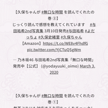
【久保ちゃんが
#無口な時間
を読んでくれたの
巻 ②】
じっくり読んで感想を教えてくれています❤️
#与
田祐希2nd写真集
3月10日発売
#与田祐希
#よだ
っちょ
#久保史緒里
#久保ちゃん
【Amazon】
https://t.co/WE8v4FhdfG
pic.twitter.com/YjCTuQSgWm
— 乃木坂46 与田祐希2nd写真集「無口な時間」
発売中【公式】 (@yodayuuki_oimo)
March 3,
2020
【久保ちゃんが
#無口な時間
を読んでくれたの
巻 ①】