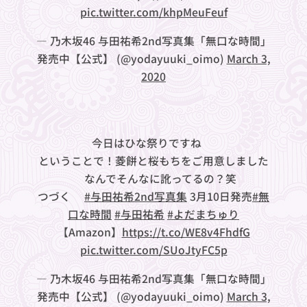
pic.twitter.com/khpMeuFeuf
— 乃木坂46 与田祐希2nd写真集「無口な時間」
発売中【公式】 (@yodayuuki_oimo)
March 3,
2020
今日はひな祭りですね🎎
ということで！菱餅と桜もちをご用意しました
✨なんでそんなに訛ってるの？笑
つづく🐼
#与田祐希2nd写真集
3月10日発売
#無
口な時間
#与田祐希
#よだまちゅり
【Amazon】
https://t.co/WE8v4FhdfG
pic.twitter.com/SUoJtyFC5p
— 乃木坂46 与田祐希2nd写真集「無口な時間」
発売中【公式】 (@yodayuuki_oimo)
March 3,