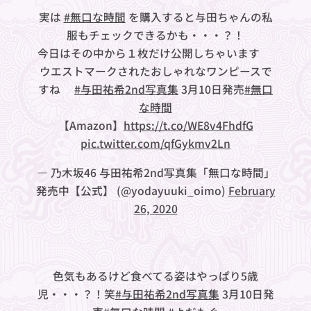
実は
#無口な時間
を購入すると与田ちゃんの私
服もチェックできるかも・・・？！
今日はその中から１枚だけ公開しちゃいます❤︎
ウエストマークされたおしゃれなワンピースで
すね✨
#与田祐希2nd写真集
3月10日発売
#無口
な時間
【Amazon】
https://t.co/WE8v4FhdfG
pic.twitter.com/qfGykmv2Ln
— 乃木坂46 与田祐希2nd写真集「無口な時間」
発売中【公式】 (@yodayuuki_oimo)
February
26, 2020
色気もあるけど食べてる姿はやっぱり5歳
児・・・？！笑
#与田祐希2nd写真集
3月10日発