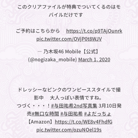
このクリアファイルが特典でついてくるのはモ
バイルだけです✨
ご予約はこちらから👇
https://t.co/p9TAjOunrk
pic.twitter.com/OVjP0t8WJV
— 乃木坂46 Mobile【公式】
(@nogizaka_mobile)
March 1, 2020
ドレッシーなピンクのワンピーススタイルで撮
影中💕大人っぽい表情ですね。
つづく・・・！
#与田祐希2nd写真集
3月10日発
売
#無口な時間
#与田祐希
#よだっちょ
【Amazon】
https://t.co/WE8v4FhdfG
pic.twitter.com/ozuNOel19s