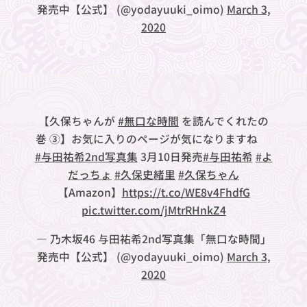
発売中【公式】 (@yodayuuki_oimo)
March 3,
2020
【久保ちゃんが
#無口な時間
を読んでくれたの
巻 ③】お気に入りのページが気になりますね🐼
#与田祐希2nd写真集
3月10日発売
#与田祐希
#よ
だっちょ
#久保史緒里
#久保ちゃん
【Amazon】
https://t.co/WE8v4FhdfG
pic.twitter.com/jMtrRHnkZ4
— 乃木坂46 与田祐希2nd写真集「無口な時間」
発売中【公式】 (@yodayuuki_oimo)
March 3,
2020