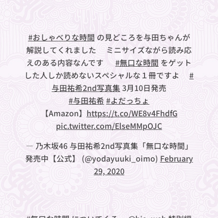
#おしゃべりな時間
の見どころを与田ちゃんが
解説してくれました🐼ミニサイズながら読み応
えのある内容なんです❤︎
#無口な時間
をゲット
した人しか読めないスペシャルな１冊ですよ✨
#
与田祐希2nd写真集
3月10日発売
#与田祐希
#よだっちょ
【Amazon】
https://t.co/WE8v4FhdfG
pic.twitter.com/ElseMMpOJC
— 乃木坂46 与田祐希2nd写真集「無口な時間」
発売中【公式】 (@yodayuuki_oimo)
February
29, 2020