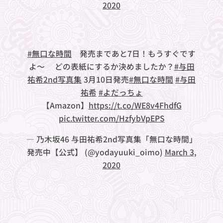
2020
#無口な時間
発売まであと7日！もうすぐです
よ〜🐼どの表紙にするか決めましたか？
#与田
祐希2nd写真集
3月10日発売
#無口な時間
#与田
祐希
#よだっちょ
【Amazon】
https://t.co/WE8v4FhdfG
pic.twitter.com/HzfybVpEPS
— 乃木坂46 与田祐希2nd写真集「無口な時間」
発売中【公式】 (@yodayuuki_oimo)
March 3,
2020