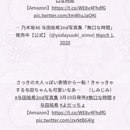
口な時間
【Amazon】
https://t.co/WE8v4FhdfG
pic.twitter.com/tmWiuJaQKi
— 乃木坂46 与田祐希2nd写真集「無口な時間」
発売中【公式】 (@yodayuuki_oimo)
March 1,
2020
さっきの大人っぽい表情から一転！きゃっきゃ
する与田ちゃんも可愛いなあ…🥰（しみじみ）
#与田祐希2nd写真集
3月10日発売
#無口な時間
#
与田祐希
#よだっちょ
【Amazon】
https://t.co/WE8v4FhdfG
pic.twitter.com/zxrktBG4lg