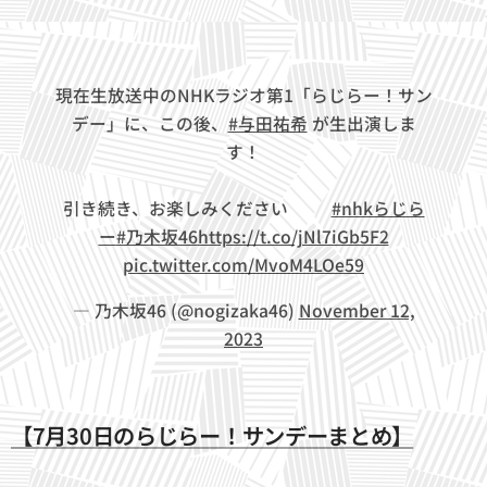
現在生放送中のNHKラジオ第1「らじらー！サン
デー」に、この後、
#与田祐希
が生出演しま
す！
引き続き、お楽しみください😊🎶
#nhkらじら
ー
#乃木坂46
https://t.co/jNl7iGb5F2
pic.twitter.com/MvoM4LOe59
— 乃木坂46 (@nogizaka46)
November 12,
2023
【7月30日のらじらー！サンデーまとめ】