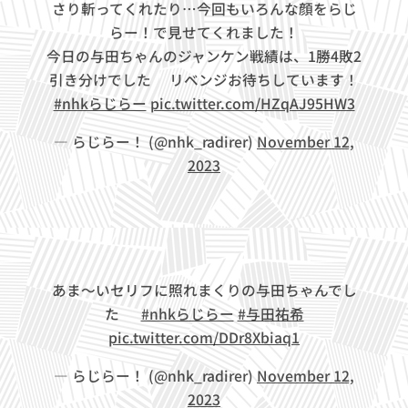
さり斬ってくれたり…今回もいろんな顔をらじ
らー！で見せてくれました！
今日の与田ちゃんのジャンケン戦績は、1勝4敗2
引き分けでした🤣リベンジお待ちしています！
#nhkらじらー
pic.twitter.com/HZqAJ95HW3
— らじらー！ (@nhk_radirer)
November 12,
2023
あま～いセリフに照れまくりの与田ちゃんでし
た💓
#nhkらじらー
#与田祐希
pic.twitter.com/DDr8Xbiaq1
— らじらー！ (@nhk_radirer)
November 12,
2023