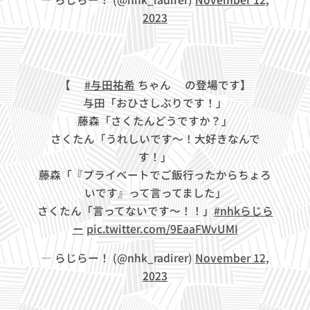
2023
【❤
#与田祐希
ちゃん💚の登場です】
与田「おひさしぶりです！」
藤森「さくたんどうですか？」
さくたん「うれしいです～！大好きなんで
す！」
藤森「『プライベートでご飯行ったからちょろ
いです』って言ってました」
さくたん「言ってないです～！！」
#nhkらじら
ー
pic.twitter.com/9EaaFWvUMI
— らじらー！ (@nhk_radirer)
November 12,
2023