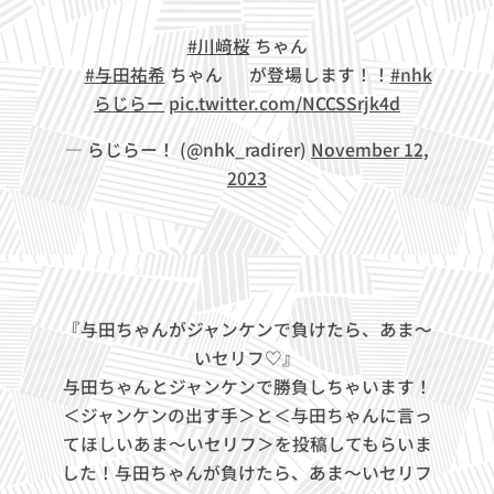
💗
#川﨑桜
ちゃん💚
❤
#与田祐希
ちゃん💚 が登場します！！
#nhk
らじらー
pic.twitter.com/NCCSSrjk4d
— らじらー！ (@nhk_radirer)
November 12,
2023
『与田ちゃんがジャンケンで負けたら、あま～
いセリフ♡』
与田ちゃんとジャンケンで勝負しちゃいます！
＜ジャンケンの出す手＞と＜与田ちゃんに言っ
てほしいあま～いセリフ＞を投稿してもらいま
した！与田ちゃんが負けたら、あま～いセリフ