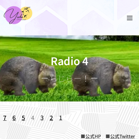
Radio 4
らじらー！
7
6
5
4
3
2
1
■
公式HP
■
公式Twitter