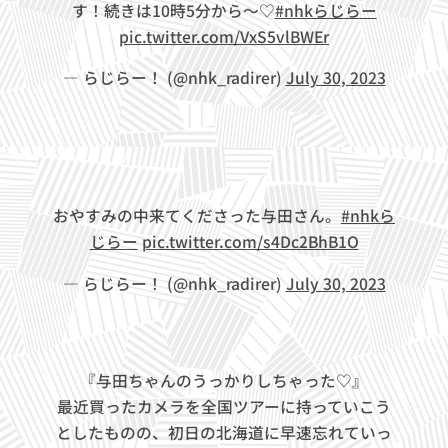
す！続きは10時5分から～♡
#nhkらじらー
pic.twitter.com/VxS5vlBWEr
— らじらー！ (@nhk_radirer)
July 30, 2023
おやすみの中来てくださった与田さん。
#nhkら
じらー
pic.twitter.com/s4Dc2BhB1O
— らじらー！ (@nhk_radirer)
July 30, 2023
『与田ちゃんのうっかりしちゃった♡』
最近買ったカメラを全国ツアーに持っていこう
としたものの、初日の北海道に早速忘れていっ