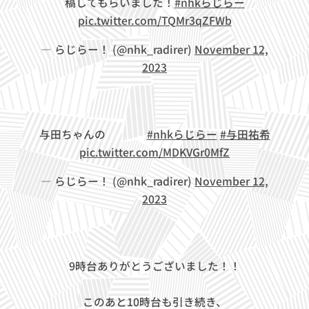
稿してもらいました！
#nhkらじらー
pic.twitter.com/TQMr3qZFWb
— らじらー！ (@nhk_radirer)
November 12,
2023
与田ちゃんの✊✌🖐️
#nhkらじらー
#与田祐希
pic.twitter.com/MDKVGr0MfZ
— らじらー！ (@nhk_radirer)
November 12,
2023
9時台ありがとうございました！！
このあと10時台も引き続き、