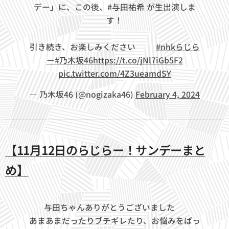
デー」に、この後、
#与田祐希
が生出演しま
す！
引き続き、お楽しみください🌟🎵
#nhkらじら
ー
#乃木坂46
https://t.co/jNl7iGb5F2
pic.twitter.com/4Z3ueamdSY
— 乃木坂46 (@nogizaka46)
February 4, 2024
【11月12日のらじらー！サンデーまと
め】
与田ちゃんありがとうございました✨
あまあまだったりブチギレたり、お悩みをばっ