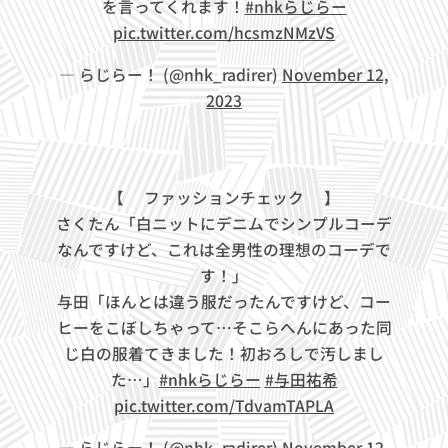
を言ってくれます！
#nhkらじらー
pic.twitter.com/hcsmzNMzVS
— らじらー！ (@nhk_radirer)
November 12,
2023
【❤ファッションチェック💚】
さくたん「白ニットにデニムでシンプルコーデ
なんですけど、これは全男性の理想のコーデで
す！」
与田「ほんとは違う服だったんですけど、コー
ヒーをこぼしちゃって…そこらへんにあった同
じ白の服着てきました！初おろしで汚しまし
た…」
#nhkらじらー
#与田祐希
pic.twitter.com/TdvamTAPLA
— らじらー！ (@nhk_radirer)
November 12,