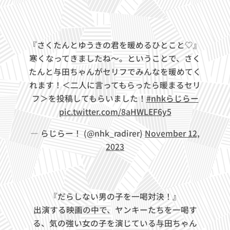
『さくたんとゆうきの君を暖めるひとこと♡』
寒くなってきましたね～。ということで、さく
たんと与田ちゃんがセリフでみんなを暖めてく
れます！＜二人に言ってもらったら暖まるセリ
フ＞を投稿してもらいました！
#nhkらじらー
pic.twitter.com/8aHWLEF6y5
— らじらー！ (@nhk_radirer)
November 12,
2023
『だらしない男の子を一喝対決！』
出演する映画の中で、ヤンキーたちを一喝す
る、気の強い女の子を演じている与田ちゃん