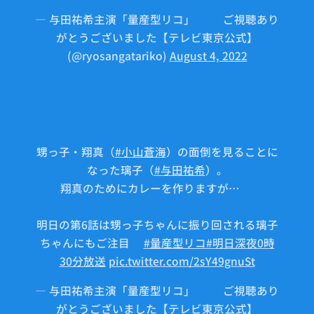
— 与田祐希主演「量産型リコ」🤖⚙ご視聴あり
がとうございました【テレビ東京公式】
(@ryosangatariko)
August 4, 2022
甥っ子・翔真（
#小山蒼海
）の面倒を見ることに
なった璃子（
#与田祐希
）。
翔真のためにカレーを作りますが…🍛
明日の第6話は甥っ子ちゃんに振り回される璃子
ちゃんにもご注目💕
#量産型リコ
#明日深夜0時
30分放送
pic.twitter.com/2sY49gnuSt
— 与田祐希主演「量産型リコ」🤖⚙ご視聴あり
がとうございました【テレビ東京公式】