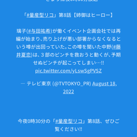
「
#量産型リコ
」第8話【姉御はヒーロー】
璃子(
#与田祐希
)が働くイベント企画会社では再
編が始まり､売り上げが悪い部署からなくなると
いう噂が出回っていた｡この噂を聞いた中野(
#藤
井夏恋
)は､３部のピンチを救おうと動くが､予期
せぬピンチが起こってしまい…!!
pic.twitter.com/yLswSgPVSZ
— テレビ東京 (@TVTOKYO_PR)
August 18,
2022
今夜0時30分の「
#量産型リコ
」第8話、ぜひご
覧ください‼︎