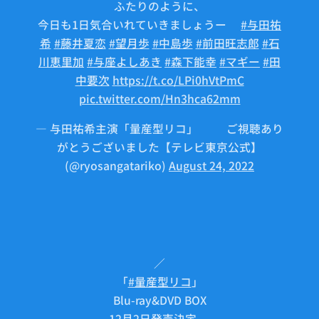
ふたりのように、
今日も1日気合いれていきましょうー💪
#与田祐
希
#藤井夏恋
#望月歩
#中島歩
#前田旺志郎
#石
川恵里加
#与座よしあき
#森下能幸
#マギー
#田
中要次
https://t.co/LPi0hVtPmC
pic.twitter.com/Hn3hca62mm
— 与田祐希主演「量産型リコ」🤖⚙ご視聴あり
がとうございました【テレビ東京公式】
(@ryosangatariko)
August 24, 2022
／
「
#量産型リコ
」
Blu-ray&DVD BOX
12月2日発売決定🤖