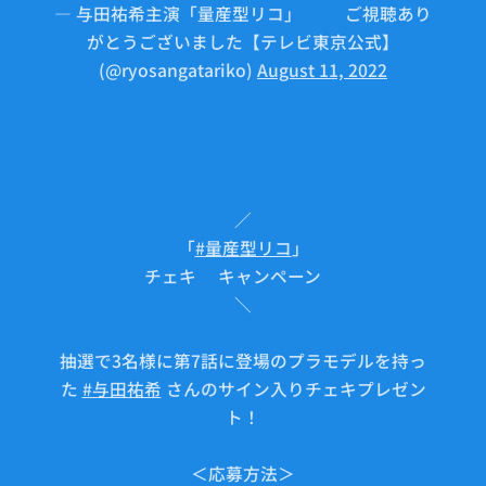
— 与田祐希主演「量産型リコ」🤖⚙ご視聴あり
がとうございました【テレビ東京公式】
(@ryosangatariko)
August 11, 2022
／
「
#量産型リコ
」
チェキ🎁キャンペーン✨
＼
抽選で3名様に第7話に登場のプラモデルを持っ
た
#与田祐希
さんのサイン入りチェキプレゼン
ト！
＜応募方法＞