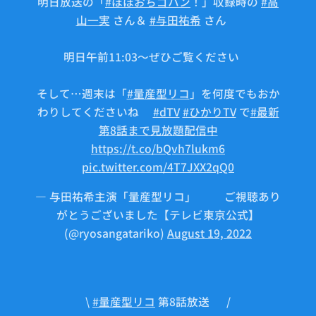
明日放送の「
#ほほおちゴハン
！」収録時の
#高
山一実
さん＆
#与田祐希
さん📸
明日午前11:03〜ぜひご覧ください🙇‍♀️
そして…週末は「
#量産型リコ
」を何度でもおか
わりしてくださいね🤖
#dTV
#ひかりTV
で
#最新
第8話まで見放題配信中
https://t.co/bQvh7lukm6
pic.twitter.com/4T7JXX2qQ0
— 与田祐希主演「量産型リコ」🤖⚙ご視聴あり
がとうございました【テレビ東京公式】
(@ryosangatariko)
August 19, 2022
\
#量産型リコ
第8話放送❗️ /