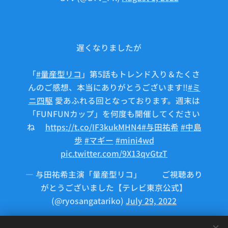
遅くなりましたが💦
「
#量産型リコ
」第5話もトレンド入り＆たくさ
んのご感想、本当にありがとうございます‼️
#ミ
ニ四駆
愛あふれる回となっております。週末は
「FUNFUNカップ」を何度も開催してください
ね🏁
https://t.co/IF3kukMHN4
#与田祐希
#中島
歩
#マギー
#mini4wd
pic.twitter.com/9X13qvGtzT
— 与田祐希主演「量産型リコ」🤖⚙ご視聴あり
がとうございました【テレビ東京公式】
(@ryosangatariko)
July 29, 2022