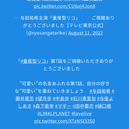
pic.twitter.com/CU6oj4JonX
— 与田祐希主演「量産型リコ」🤖⚙ご視聴あり
がとうございました【テレビ東京公式】
(@ryosangatariko)
August 11, 2022
「
#量産型リコ
」第7話をご視聴いただきありが
とうございました🤖
"可愛い"の名言あふれる第7話。自分の好き
な"可愛い"を重ねていきましょう✨
#与田祐希
#
藤井夏恋
#望月歩
#中島歩
#石川恵里加
#与座よ
しあき
#森下能幸
#マギー
#田中要次
#樋口楓
#LINKLPLANET
#lovelive
pic.twitter.com/XTzNSl33S0