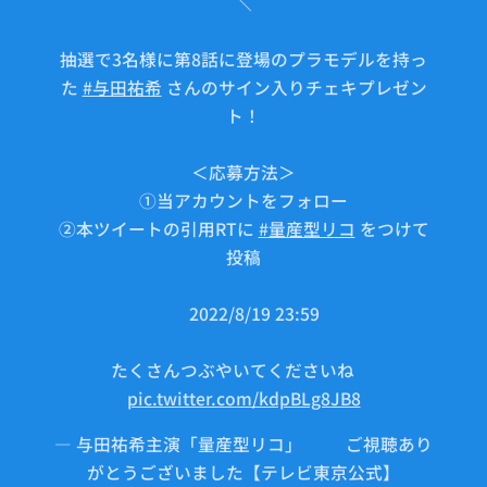
＼
抽選で3名様に第8話に登場のプラモデルを持っ
た
#与田祐希
さんのサイン入りチェキプレゼン
ト！
＜応募方法＞
①当アカウントをフォロー
②本ツイートの引用RTに
#量産型リコ
をつけて
投稿
⏰2022/8/19 23:59
たくさんつぶやいてくださいね💬
pic.twitter.com/kdpBLg8JB8
— 与田祐希主演「量産型リコ」🤖⚙ご視聴あり
がとうございました【テレビ東京公式】