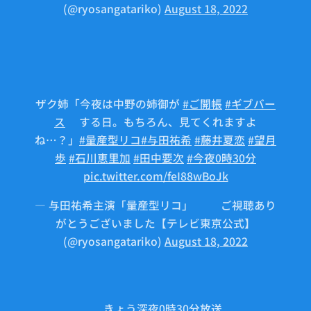
(@ryosangatariko)
August 18, 2022
ザク姉「今夜は中野の姉御が
#ご開帳
#ギブバー
ス
する日。もちろん、見てくれますよ
ね…？」
#量産型リコ
#与田祐希
#藤井夏恋
#望月
歩
#石川恵里加
#田中要次
#今夜0時30分
pic.twitter.com/feI88wBoJk
— 与田祐希主演「量産型リコ」🤖⚙ご視聴あり
がとうございました【テレビ東京公式】
(@ryosangatariko)
August 18, 2022
🤖きょう深夜0時30分放送