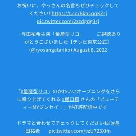
お祝いに、やっさんの名言もぜひチェックして
ください!!
https://t.co/BkoLqqKZsj
pic.twitter.com/2zzdgdg3sj
— 与田祐希主演「量産型リコ」🤖⚙ご視聴あり
がとうございました【テレビ東京公式】
(@ryosangatariko)
August 8, 2022
「
#量産型リコ
」のかわいいオープニングをさら
に盛り上げてくれる
#樋口楓
さんの「ビューテ
ィーMYジンセイ！」が好評配信中です🎶
ドラマと合わせてチェックしてくださいね‼️
#与
田祐希
🤖
pic.twitter.com/vzU723Xifn