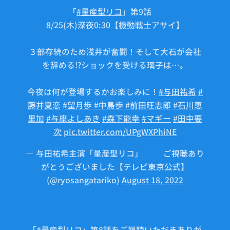
「
#量産型リコ
」第9話🤖
8/25(木)深夜0:30【機動戦士アサイ】
３部存続のため浅井が奮闘！そして大石が会社
を辞める⁉︎ショックを受ける璃子は…。
今夜は何が登場するかお楽しみに！
#与田祐希
#
藤井夏恋
#望月歩
#中島歩
#前田旺志郎
#石川恵
里加
#与座よしあき
#森下能幸
#マギー
#田中要
次
pic.twitter.com/UPgWXPhiNE
— 与田祐希主演「量産型リコ」🤖⚙ご視聴あり
がとうございました【テレビ東京公式】
(@ryosangatariko)
August 18, 2022
「
#量産型リコ
」第8話をご視聴いただきありが