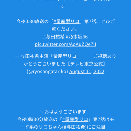
す🤖
今夜0:30放送の「
#量産型リコ
」第7話、ぜひご
覧ください。
#与田祐希
#乃木坂46
pic.twitter.com/AoAuZQe7lI
— 与田祐希主演「量産型リコ」🤖⚙ご視聴あり
がとうございました【テレビ東京公式】
(@ryosangatariko)
August 11, 2022
＼おはようございます／
今夜0時30分放送の「
#量産型リコ
」第7話はモ
ード系のリコちゃん(
#与田祐希
)にご注目💖