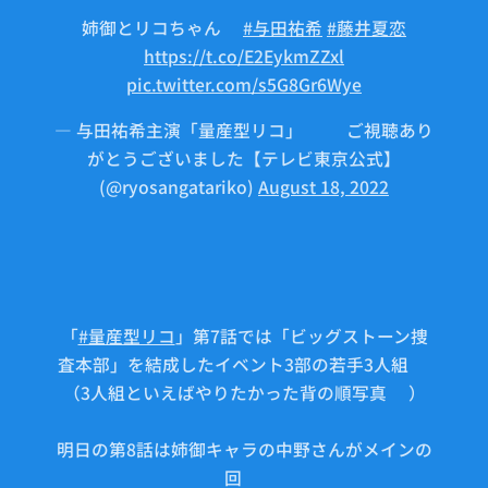
姉御とリコちゃん🤖
#与田祐希
#藤井夏恋
https://t.co/E2EykmZZxl
pic.twitter.com/s5G8Gr6Wye
— 与田祐希主演「量産型リコ」🤖⚙ご視聴あり
がとうございました【テレビ東京公式】
(@ryosangatariko)
August 18, 2022
「
#量産型リコ
」第7話では「ビッグストーン捜
査本部」を結成したイベント3部の若手3人組📸
（3人組といえばやりたかった背の順写真😊）
明日の第8話は姉御キャラの中野さんがメインの
回✨