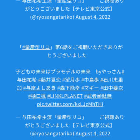
— 与田祐希主演「量産型リコ」🤖⚙ご視聴あり
がとうございました【テレビ東京公式】
(@ryosangatariko)
August 4, 2022
「
#量産型リコ
」第6話をご視聴いただきありが
とうございました🤖
子どもの未来はプラモデルの未来 byやっさん
#
与田祐希
#藤井夏恋
#望月歩
#中島歩
#石川恵里
加
#与座よしあき
#森下能幸
#マギー
#田中要次
#樋口楓
#LINKLPLANET
#武者頑駄無
pic.twitter.com/kxLJzMhTHi
— 与田祐希主演「量産型リコ」🤖⚙ご視聴あり
がとうございました【テレビ東京公式】
(@ryosangatariko)
August 4, 2022