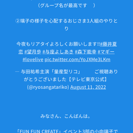
（グループ名が最高です✨）
②璃子の様子を心配するおじさま3人組のやりと
り
今夜もリアタイよろしくお願いします‼️
#藤井夏
恋
#望月歩
#与座よしあき
#森下能幸
#マギー
#lovelive
pic.twitter.com/YoJXMe3LKm
— 与田祐希主演「量産型リコ」🤖⚙ご視聴あり
がとうございました【テレビ東京公式】
(@ryosangatariko)
August 11, 2022
みなさん、こんばんは。
「FUN FUN CREATE」イベント3部の小向璃子で