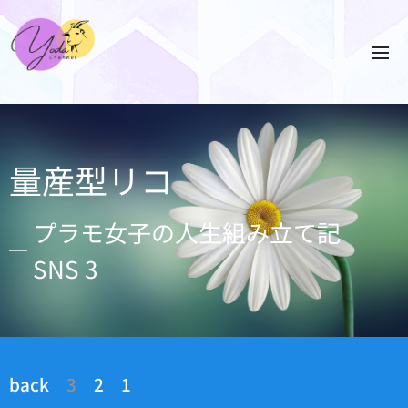
量産型リコ
プラモ女子の人生組み立て記
SNS 3
back
3
2
1