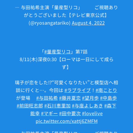
— 与田祐希主演「量産型リコ」🤖⚙ご視聴あり
がとうございました【テレビ東京公式】
(@ryosangatariko)
August 4, 2022
「
#量産型リコ
」第7話🤖
8/11(木)深夜0:30【ローマは一日にして成ら
ず】
璃子が恋をした⁉️“可愛くなりたい”と模型店へ相
談に行くと…。今回は
#ラブライブ
！
#南ことり
が登場🤍
#与田祐希
#藤井夏恋
#望月歩
#中島歩
#前田旺志郎
#石川恵里加
#与座よしあき
#森下
能幸
#マギー
#田中要次
#lovelive
pic.twitter.com/xattj6ZMFM