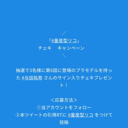
／
「
#量産型リコ
」
チェキ🎁キャンペーン✨
＼
抽選で3名様に第6話に登場のプラモデルを持っ
た
#与田祐希
さんのサイン入りチェキプレゼン
ト！
＜応募方法＞
①当アカウントをフォロー
②本ツイートの引用RTに
#量産型リコ
をつけて
投稿