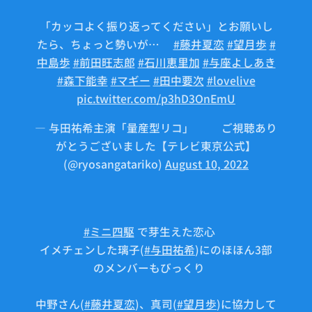
「カッコよく振り返ってください」とお願いし
たら、ちょっと勢いが…💦
#藤井夏恋
#望月歩
#
中島歩
#前田旺志郎
#石川恵里加
#与座よしあき
#森下能幸
#マギー
#田中要次
#lovelive
pic.twitter.com/p3hD3OnEmU
— 与田祐希主演「量産型リコ」🤖⚙ご視聴あり
がとうございました【テレビ東京公式】
(@ryosangatariko)
August 10, 2022
#ミニ四駆
で芽生えた恋心💕
イメチェンした璃子(
#与田祐希
)にのほほん3部
のメンバーもびっくり😳
中野さん(
#藤井夏恋
)、真司(
#望月歩
)に協力して