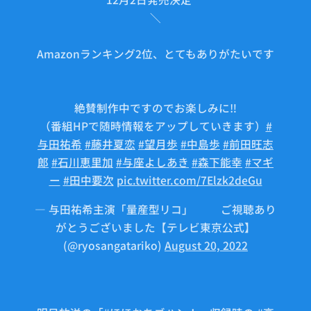
＼
Amazonランキング2位、とてもありがたいです
💕
絶賛制作中ですのでお楽しみに‼️
（番組HPで随時情報をアップしていきます）
#
与田祐希
#藤井夏恋
#望月歩
#中島歩
#前田旺志
郎
#石川恵里加
#与座よしあき
#森下能幸
#マギ
ー
#田中要次
pic.twitter.com/7Elzk2deGu
— 与田祐希主演「量産型リコ」🤖⚙ご視聴あり
がとうございました【テレビ東京公式】
(@ryosangatariko)
August 20, 2022