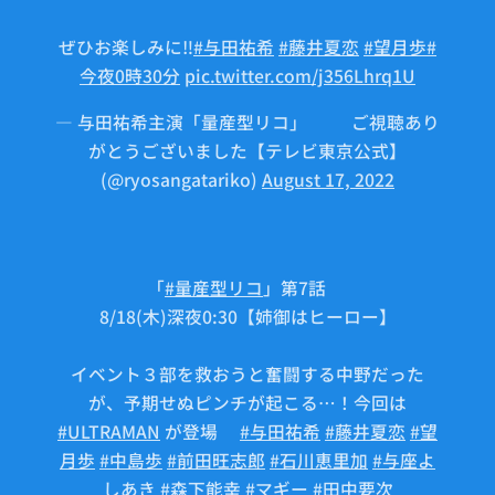
ぜひお楽しみに‼️
#与田祐希
#藤井夏恋
#望月歩
#
今夜0時30分
pic.twitter.com/j356Lhrq1U
— 与田祐希主演「量産型リコ」🤖⚙ご視聴あり
がとうございました【テレビ東京公式】
(@ryosangatariko)
August 17, 2022
「
#量産型リコ
」第7話🤖
8/18(木)深夜0:30【姉御はヒーロー】
イベント３部を救おうと奮闘する中野だった
が、予期せぬピンチが起こる…！今回は
#ULTRAMAN
が登場🌟
#与田祐希
#藤井夏恋
#望
月歩
#中島歩
#前田旺志郎
#石川恵里加
#与座よ
しあき
#森下能幸
#マギー
#田中要次