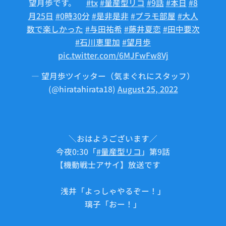
望月歩です。🐾
#tx
#量産型リコ
#9話
#本日
#8
月25日
#0時30分
#是非是非
#プラモ部屋
#大人
数で楽しかった
#与田祐希
#藤井夏恋
#田中要次
#石川恵里加
#望月歩
pic.twitter.com/6MJFwFw8Vj
— 望月歩ツイッター（気まぐれにスタッフ）
(@hiratahirata18)
August 25, 2022
＼おはようございます／
今夜0:30「
#量産型リコ
」第9話
【機動戦士アサイ】放送です🤖
浅井「よっしゃやるぞー！」
璃子「おー！」