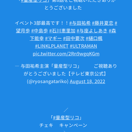
とうございました🤖
イベント3部最高です！！
#与田祐希
#藤井夏恋
#
望月歩
#中島歩
#石川恵里加
#与座よしあき
#森
下能幸
#マギー
#田中要次
#樋口楓
#LINKLPLANET
#ULTRAMAN
pic.twitter.com/2Rn9wgqKGm
— 与田祐希主演「量産型リコ」🤖⚙ご視聴あり
がとうございました【テレビ東京公式】
(@ryosangatariko)
August 18, 2022
／
「
#量産型リコ
」
チェキ🎁キャンペーン✨