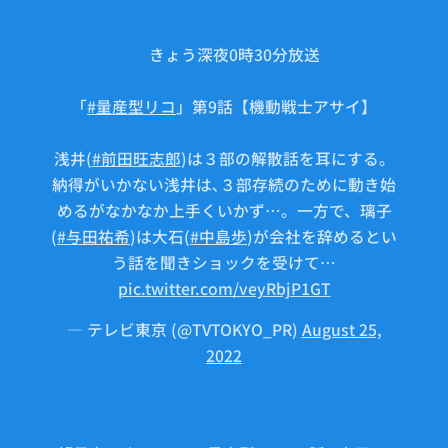
🤖きょう深夜0時30分放送
「
#量産型リコ
」第9話【機動戦士アサイ】
浅井(
#前田旺志郎
)は３部の解散話を耳にする。
納得がいかない浅井は､３部存続のために動き始
めるがなかなか上手くいかず…。一方で、璃子
(
#与田祐希
)は大石(
#中島歩
)が会社を辞めるとい
う話を聞きショックを受けて…
pic.twitter.com/veyRbjP1GT
— テレビ東京 (@TVTOKYO_PR)
August 25,
2022