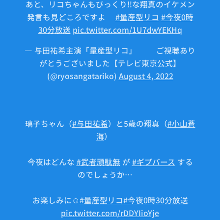
あと、リコちゃんもびっくり‼️な翔真のイケメン
発言も見どころですよ💓
#量産型リコ
#今夜0時
30分放送
pic.twitter.com/1U7dwYEKHq
— 与田祐希主演「量産型リコ」🤖⚙ご視聴あり
がとうございました【テレビ東京公式】
(@ryosangatariko)
August 4, 2022
璃子ちゃん（
#与田祐希
）と5歳の翔真（
#小山蒼
海
） 📸
今夜はどんな
#武者頑駄無
が
#ギブバース
する
のでしょうか…💕
お楽しみに☺️
#量産型リコ
#今夜0時30分放送
pic.twitter.com/rDDYIioYje