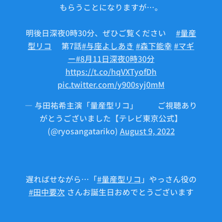
もらうことになりますが…。
明後日深夜0時30分、ぜひご覧ください✨
#量産
型リコ
🤖第7話
#与座よしあき
#森下能幸
#マギ
ー
#8月11日深夜0時30分
https://t.co/hqVXTyofDh
pic.twitter.com/y900syj0mM
— 与田祐希主演「量産型リコ」🤖⚙ご視聴あり
がとうございました【テレビ東京公式】
(@ryosangatariko)
August 9, 2022
遅ればせながら…「
#量産型リコ
」やっさん役の
#田中要次
さんお誕生日おめでとうございます
🎂🎊