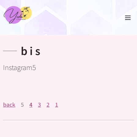
b i s
Instagram5
back
5
4
3
2
1