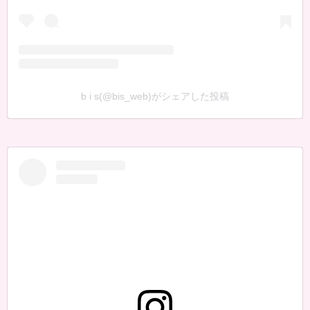
b i s(@bis_web)がシェアした投稿