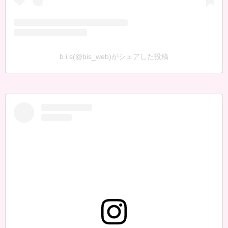
b i s(@bis_web)がシェアした投稿