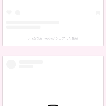
b i s(@bis_web)がシェアした投稿