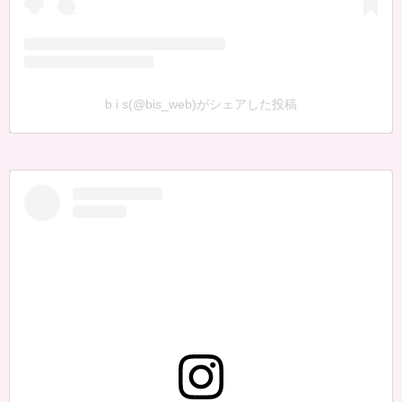
b i s(@bis_web)がシェアした投稿