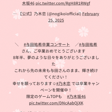
木坂46
pic.twitter.com/RgH8R1RWgf
— 【公式】乃木恋 (@nogikoiofficial)
February
25, 2025
＼🐐
#与田祐希卒業コンサート
🍓／
#与田祐希
さん、ご卒業おめでとうございます💐
8年半、夢のような日々をありがとうございまし
た💜
これから先の未来も与田さんのまま、輝き続け
てください！
幸せを願っております☺️
#乃木恋
では卒業キャン
ペーンを開催中！
限定のゲームTOPも🐨
#乃木坂46
pic.twitter.com/DNcAabQjXK