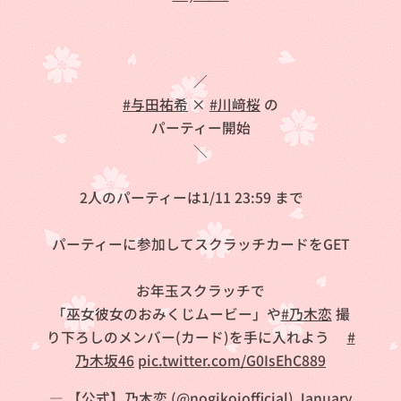
／
#与田祐希
×
#川﨑桜
の
💗パーティー開始⛩
＼
2人のパーティーは1/11 23:59 まで❗
パーティーに参加してスクラッチカードをGET
🌟
お年玉スクラッチで
「巫女彼女のおみくじムービー」や
#乃木恋
撮
り下ろしのメンバー(カード)を手に入れよう✨
#
乃木坂46
pic.twitter.com/G0IsEhC889
— 【公式】乃木恋 (@nogikoiofficial)
January