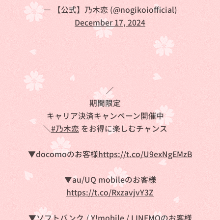
— 【公式】乃木恋 (@nogikoiofficial)
December 17, 2024
／
期間限定❄
キャリア決済キャンペーン開催中💨
＼
#乃木恋
をお得に楽しむチャンス✨
▼docomoのお客様
https://t.co/U9exNgEMzB
▼au/UQ mobileのお客様
https://t.co/RxzavjvY3Z
▼ソフトバンク / Y!mobile / LINEMOのお客様