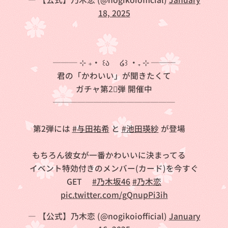
18, 2025
─── ⊹ ₊‧ ꒰ა💗໒꒱ ‧₊ ⊹ ───
君の「かわいい」が聞きたくて
ガチャ第2⃣弾 開催中❗
───────────────
第2弾には
#与田祐希
と
#池田瑛紗
が登場💖
もちろん彼女が一番かわいいに決まってる💓
イベント特効付きのメンバー(カード)を今すぐ
GET✨
#乃木坂46
#乃木恋
pic.twitter.com/gQnupPi3ih
— 【公式】乃木恋 (@nogikoiofficial)
January