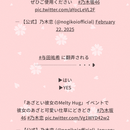
ぜひご使用ください🍠
#乃木坂46
pic.twitter.com/aYocLeVL2F
— 【公式】乃木恋 (@nogikoiofficial)
February
22, 2025
⠀
#与田祐希
に翻弄される❔
┈┈┈┈┈┈┈┈┈ ・・・❥
▶はい
▶YES
「あざとい彼女のMelty Hug」イベントで
彼女のあざと可愛い仕草にどきどき💞
#乃木坂
46
#乃木恋
pic.twitter.com/Vg1WYD42w2
— 【公式】乃木恋 (@nogikoiofficial)
January