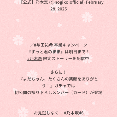
— 【公式】乃木恋 (@nogikoiofficial)
February
28, 2025
／
#与田祐希
卒業キャンペーン
『ずっと君のまま』は明日まで！
＼
#乃木恋
限定ストーリーを配信中🐐
さらに！
『よだちゃん、たくさんの笑顔をありがと
う！』ガチャでは
初公開の撮り下ろしメンバー（カード）が登場
💐
お見逃しなく👀
#乃木坂46