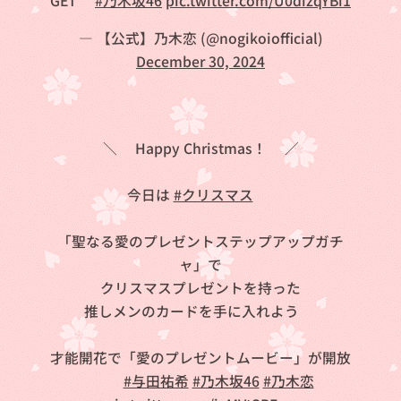
GET💞
#乃木坂46
pic.twitter.com/U0dizqYBi1
— 【公式】乃木恋 (@nogikoiofficial)
December 30, 2024
＼🎄Happy Christmas！🎅／
今日は
#クリスマス
🎄
「聖なる愛のプレゼントステップアップガチ
ャ」で
クリスマスプレゼントを持った
推しメンのカードを手に入れよう🎶
才能開花で「愛のプレゼントムービー」が開放
🎬✨
#与田祐希
#乃木坂46
#乃木恋