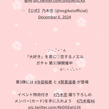
坂46
pic.twitter.com/uvq5KrSLKX
— 【公式】乃木恋 (@nogikoiofficial)
December 6, 2024
💕˖⁺‧₊˚‧⁺ ✮
「大好き」を君に♡恋するノエル
ガチャ 第3⃣弾開催中❗
✮⁺˖‧₊˚₊‧⁺🎄
第3弾には
#与田祐希
と
#賀喜遥香
が登場🎶
イベント特効付き✨
#乃木恋
撮り下ろしの
メンバー(カード)を手に入れよう❗
#乃木坂46
pic.twitter.com/KkDGEqiU26