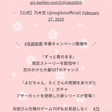
pic.twitter.com/LtUxezs653
— 【公式】乃木恋 (@nogikoiofficial)
February
27, 2025
＼💐
#与田祐希
卒業キャンペーン開催中💐／
🐐『ずっと君のまま』
限定ストーリーを配信中！
恋のかけら大量GETのチャンス❤️💚
🐱『よだちゃん、たくさんの笑顔をありがと
う！』ガチャ
アザーカットを使用した新シリーズが登場！
与田さん仕様のゲームTOPもお見逃しなく👀
#乃