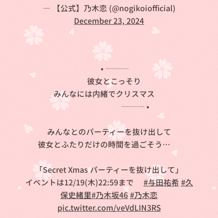
— 【公式】乃木恋 (@nogikoiofficial)
December 23, 2024
🎄 • ┈┈┈
彼女とこっそり
みんなには内緒でクリスマス💖
┈┈┈ • ❄
みんなとのパーティーを抜け出して
彼女とふたりだけの時間を過ごそう…💞
「Secret Xmas パーティーを抜け出して」
イベントは12/19(木)22:59まで💨
#与田祐希
#久
保史緒里
#乃木坂46
#乃木恋
pic.twitter.com/veVdLIN3RS