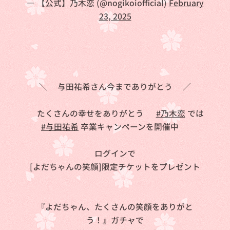
— 【公式】乃木恋 (@nogikoiofficial)
February
23, 2025
＼❤️与田祐希さん今までありがとう💚／
💐たくさんの幸せをありがとう💐
#乃木恋
では
#与田祐希
卒業キャンペーンを開催中🐐
ログインで
[よだちゃんの笑顔]限定チケットをプレゼント
🎁
『よだちゃん、たくさんの笑顔をありがと
う！』ガチャで