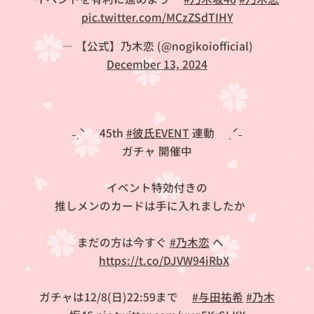
pic.twitter.com/MCzZSdTIHY
— 【公式】乃木恋 (@nogikoiofficial)
December 13, 2024
˗ˏˋ🎼45th
#彼氏EVENT
連動🎄ˎˊ˗
ガチャ 開催中❗
イベント特効付きの
推しメンのカードは手に入れましたか❔
まだの方は今すぐ
#乃木恋
へ✨
🔗
https://t.co/DJVW94iRbX
ガチャは12/8(日)22:59まで💨
#与田祐希
#乃木