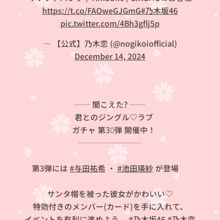
https://t.co/FAOweGJGmG
#乃木坂46
pic.twitter.com/4Bh3gflj5p
— 【公式】乃木恋 (@nogikoiofficial)
December 14, 2024
❤ ┈┈ 聞こえた? ┈┈ 💚
君とのジングル♡ラブ
ガチャ 第3⃣弾 開催中！
🎄 ┈┈┈┈┈┈┈┈ 🎄
第3弾には
#与田祐希
・
#池田瑛紗
が登場✨
サンタ帽を被った彼女がかわいい♡
特効付きのメンバー(カード)を手に入れて、
イベントを有利に進めよう💨
#乃木坂46
#乃木恋