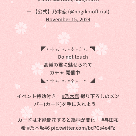
— 【公式】乃木恋 (@nogikoiofficial)
November 15, 2024
◤⋆ ⊹ ₊. ࣪ ⋆. ⋆⊹ ₊ ݁. ࣪ ⋆. ݁ ݁◥
Do not touch
高嶺の君に魅せられて
ガチャ 開催中❗
◣⋆ ⊹ ₊. ࣪ ⋆. ⋆⊹ ₊ ݁. ࣪ ⋆. ݁ ݁◢
イベント特効付き✨
#乃木恋
撮り下ろしのメン
バー(カード)を手に入れよう🎶
カードは才能開花すると絵柄が変化🪄
#与田祐
希
#乃木坂46
pic.twitter.com/bcPGs4e4Fz