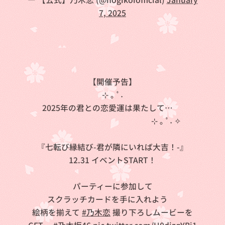
7, 2025
【開催予告】
⊹ ｡ ﾟ˖
2025年の君との恋愛運は果たして…❓
⊹ ｡ ﾟ˖ ✧
『七転び縁結び-君が隣にいれば大吉！-』
⛩️12.31 イベントSTART！🎍
パーティーに参加して
スクラッチカードを手に入れよう🎶
絵柄を揃えて
#乃木恋
撮り下ろしムービーを