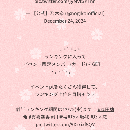
pic.twitter.com/jyMVtSPFnn
— 【公式】乃木恋 (@nogikoiofficial)
December 24, 2024
⛄❄｡・ﾟ・｡・
ランキングに入って
イベント限定メンバー(カード)をGET✨
・｡・ﾟ・。❄💗
イベントptをたくさん獲得して、
ランキング上位を目指そう⤴
前半ランキング期間は12/25(水)まで💨
#与田祐
希
#賀喜遥香
#川﨑桜
#乃木坂46
#乃木恋
pic.twitter.com/9Drxixf8QV