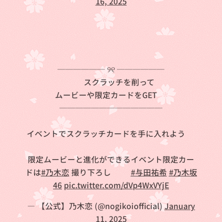
16, 2025
────── ୨୧ ──────
スクラッチを削って
ムービーや限定カードをGET❗
─────────────
イベントでスクラッチカードを手に入れよう💞
限定ムービーと進化ができるイベント限定カー
ドは
#乃木恋
撮り下ろし📸✨
#与田祐希
#乃木坂
46
pic.twitter.com/dVp4WxVYjE
— 【公式】乃木恋 (@nogikoiofficial)
January
11, 2025