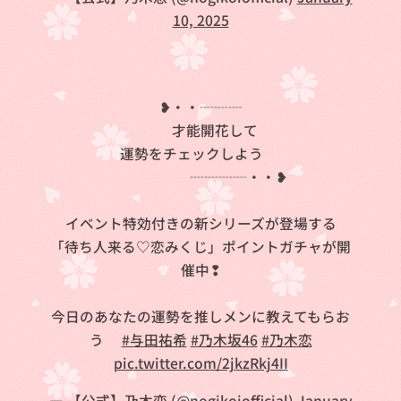
10, 2025
❥・・┈┈┈
才能開花して
運勢をチェックしよう✨
┈┈┈┈・・❥
イベント特効付きの新シリーズが登場する
「待ち人来る♡恋みくじ」ポイントガチャが開
催中❢
今日のあなたの運勢を推しメンに教えてもらお
う🎶
#与田祐希
#乃木坂46
#乃木恋
pic.twitter.com/2jkzRkj4II
— 【公式】乃木恋 (@nogikoiofficial)
January