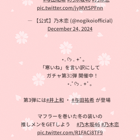
pic.twitter.com/jyMVtSPFnn
— 【公式】乃木恋 (@nogikoiofficial)
December 24, 2024
❄⋆. ᡣ𐭩 . 𖥔˚ ｡
「寒いね」を言い訳にして
ガチャ第3⃣弾 開催中！
⋆.˚ ᡣ𐭩 . 𖥔˚ ｡❄
第3弾には
#井上和
・
#与田祐希
が登場✨
マフラーを巻いた冬の装いの
推しメンをGETしよう🧣
#乃木坂46
#乃木恋
pic.twitter.com/R1FACi8TF9