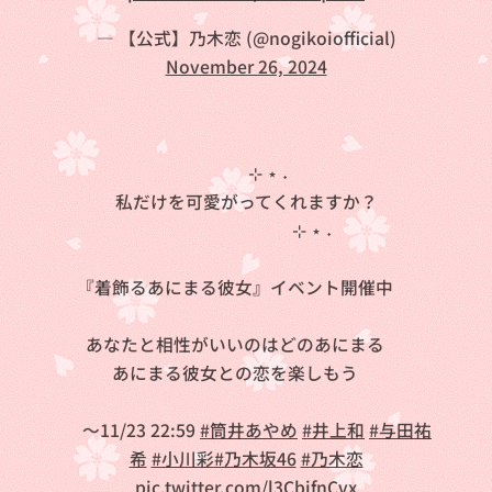
— 【公式】乃木恋 (@nogikoiofficial)
November 26, 2024
🕊️🧸⊹ ⋆ ˖
私だけを可愛がってくれますか？
⊹ ⋆ ˖🐼🐰
『着飾るあにまる彼女』イベント開催中❗
あなたと相性がいいのはどのあにまる❔
あにまる彼女との恋を楽しもう💖
📌～11/23 22:59
#筒井あやめ
#井上和
#与田祐
希
#小川彩
#乃木坂46
#乃木恋
pic.twitter.com/l3CbjfnCvx