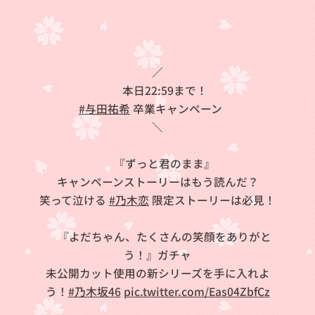
／
📢本日22:59まで！
#与田祐希
卒業キャンペーン💐
＼
❤️『ずっと君のまま』
キャンペーンストーリーはもう読んだ？
笑って泣ける
#乃木恋
限定ストーリーは必見！
💚『よだちゃん、たくさんの笑顔をありがと
う！』ガチャ
未公開カット使用の新シリーズを手に入れよ
う！
#乃木坂46
pic.twitter.com/Eas04ZbfCz