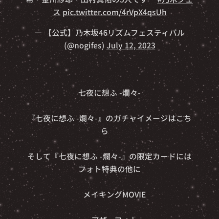
ス
pic.twitter.com/4rVpX4qsUh
— 【公式】乃木坂46リズムフェスティバル
(@nogifes)
July 12, 2023
🎋🌟七夜に想ふ -爛々-🌟🎋
『七夜に想ふ -爛々-』のガチャイメージはこち
ら👇
そして『七夜に想ふ -爛々-』の限定カードには
フォト特典の他に
🎥メイキングMOVIE