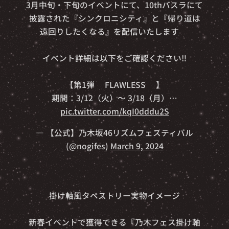
3月中旬・下旬のイベントにて、10thバスラにて
披露された『シンクロニシティ』と『帰り道は
遠回りしたくなる』を配信いたします🎉
イベント詳細は以下をご確認ください‼️
【第1弾👑FLAWLESS👑】
期間：3/12（火）～ 3/18（月）…
pic.twitter.com/kqI0dddu2S
— 【公式】乃木坂46リズムフェスティバル
(@nogifes)
March 9, 2024
📸掛け軸風タペストリー実物イメージ📸
新春イベントで獲得できる『乃木フェス掛け軸