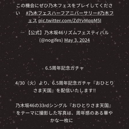
この機会にぜひ乃木フェスをプレイしてくださ
い🎉
#乃木フェスハーフアニバーサリー
#乃木フ
ェス
pic.twitter.com/ZdYvMqqM5I
— 【公式】乃木坂46リズムフェスティバル
(@nogifes)
May 3, 2024
🎉6.5周年記念ガチャ🎉
4/30（火）より、6.5周年記念ガチャ『おひとり
さま天国』を配信いたします‼️
乃木坂46の33rdシングル『おひとりさま天国』
をテーマに撮影した写真は、周年感のある華や
かな一枚に🏖️