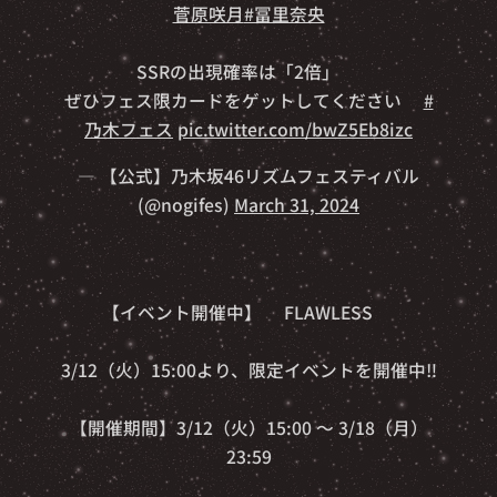
菅原咲月
#冨里奈央
SSRの出現確率は「2倍」🎶
ぜひフェス限カードをゲットしてください🎉
#
乃木フェス
pic.twitter.com/bwZ5Eb8izc
— 【公式】乃木坂46リズムフェスティバル
(@nogifes)
March 31, 2024
【イベント開催中】👑FLAWLESS👑
3/12（火）15:00より、限定イベントを開催中‼️
【開催期間】3/12（火）15:00 ～ 3/18（月）
23:59