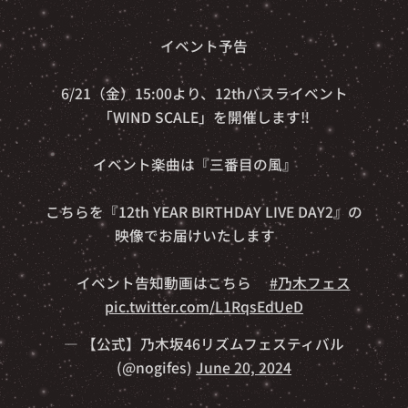
🎊🌬️イベント予告🌬️🎊
6/21（金）15:00より、12thバスライベント
「WIND SCALE」を開催します‼️
イベント楽曲は『三番目の風』🎵
こちらを『12th YEAR BIRTHDAY LIVE DAY2』の
映像でお届けいたします🎥
👇イベント告知動画はこちら👇
#乃木フェス
pic.twitter.com/L1RqsEdUeD
— 【公式】乃木坂46リズムフェスティバル
(@nogifes)
June 20, 2024