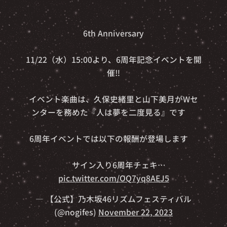
✨🎊6th Anniversary🎊✨
11/22（水）15:00より、6周年記念イベントを開
催‼️
イベント楽曲は、久保史緒里と山下美月がWセ
ンターを務めた『人は夢を二度見る』です🎵
6周年イベントでは以下の報酬が登場します🎁
⭐️サイン入り6周年チェキ…
pic.twitter.com/OQ7yq8AEJ5
— 【公式】乃木坂46リズムフェスティバル
(@nogifes)
November 22, 2023