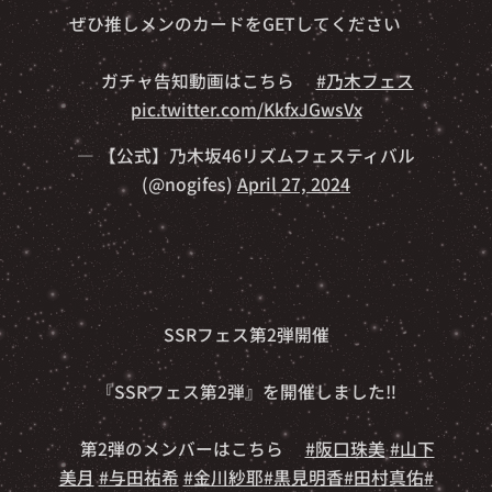
ぜひ推しメンのカードをGETしてください✨
⏬ガチャ告知動画はこちら⏬
#乃木フェス
pic.twitter.com/KkfxJGwsVx
— 【公式】乃木坂46リズムフェスティバル
(@nogifes)
April 27, 2024
✨🎊SSRフェス第2弾開催🎊✨
『SSRフェス第2弾』を開催しました‼️
👇第2弾のメンバーはこちら👇
#阪口珠美
#山下
美月
#与田祐希
#金川紗耶
#黒見明香
#田村真佑
#