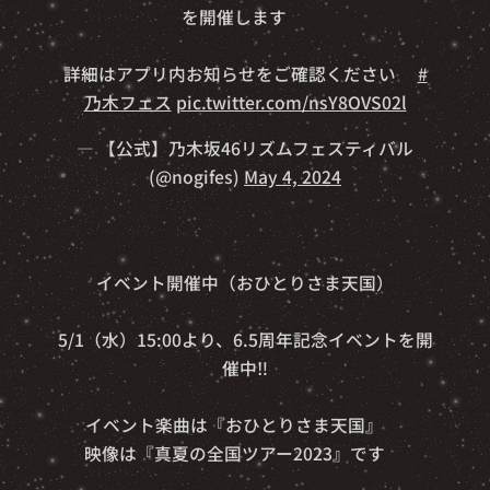
を開催します❗️
詳細はアプリ内お知らせをご確認ください🎵
#
乃木フェス
pic.twitter.com/nsY8OVS02l
— 【公式】乃木坂46リズムフェスティバル
(@nogifes)
May 4, 2024
🎊イベント開催中（おひとりさま天国）🎊
5/1（水）15:00より、6.5周年記念イベントを開
催中‼️
イベント楽曲は『おひとりさま天国』🎵
映像は『真夏の全国ツアー2023』です🎥