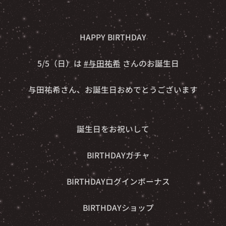
🎈🎂HAPPY BIRTHDAY🎂🎈
5/5（日）は
#与田祐希
さんのお誕生日🍠
与田祐希さん、お誕生日おめでとうございます
🎉
誕生日をお祝いして
🎁BIRTHDAYガチャ
🎁BIRTHDAYログインボーナス
🎁BIRTHDAYショップ