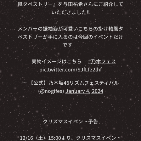
風タペストリー』を与田祐希さんにご紹介して
いただきました‼️
メンバーの振袖姿が可愛いこちらの掛け軸風タ
ペストリーが手に入るのは今回のイベントだけ
です✨
⏬実物イメージはこちら⏬
#乃木フェス
pic.twitter.com/SJfLTz2lhf
— 【公式】乃木坂46リズムフェスティバル
(@nogifes)
January 4, 2024
🧑‍🎄🎄クリスマスイベント予告🎄🧑‍🎄
12/16（土）15:00より、クリスマスイベント