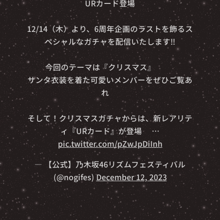
🎉⭐️URカード登場⭐️🎉
12/14（木）より、6周年企画のラストを飾るス
ペシャルなガチャを配信いたします‼️
今回のテーマは『クリスマス』🎄🧑‍🎄
サンタ衣装を着た可愛いメンバーをぜひご覧あ
れ✨
そして！クリスマスガチャからは、新レアリテ
ィ『URカード』が登場🎵…
pic.twitter.com/pZwJpDiInh
— 【公式】乃木坂46リズムフェスティバル
(@nogifes)
December 12, 2023