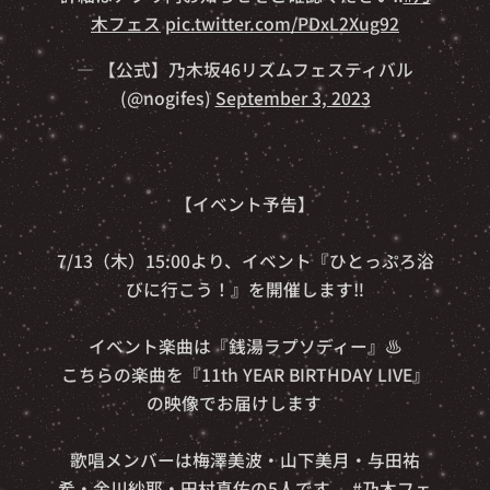
木フェス
pic.twitter.com/PDxL2Xug92
— 【公式】乃木坂46リズムフェスティバル
(@nogifes)
September 3, 2023
【イベント予告】
7/13（木）15:00より、イベント『ひとっぷろ浴
びに行こう！』を開催します‼️
イベント楽曲は『銭湯ラプソディー』♨️
こちらの楽曲を『11th YEAR BIRTHDAY LIVE』
の映像でお届けします🎥
歌唱メンバーは梅澤美波・山下美月・与田祐
希・金川紗耶・田村真佑の5人です✨
#乃木フェ