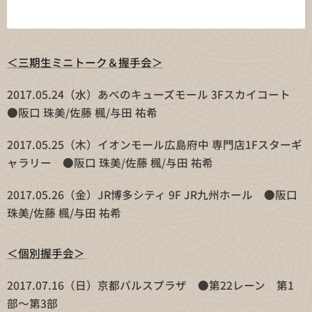
＜三期生ミニトーク＆握手会＞
2017.05.24（水）あべのキューズモール 3Fスカイコート
●阪口 珠美/佐藤 楓/与田 祐希
2017.05.25（木）イオンモール広島府中 専門店1Fスターギ
ャラリー ●阪口 珠美/佐藤 楓/与田 祐希
2017.05.26（金）JR博多シティ 9F JR九州ホール ●阪口
珠美/佐藤 楓/与田 祐希
＜個別握手会＞
2017.07.16（日）京都パルスプラザ ●第22レーン 第1
部〜第3部