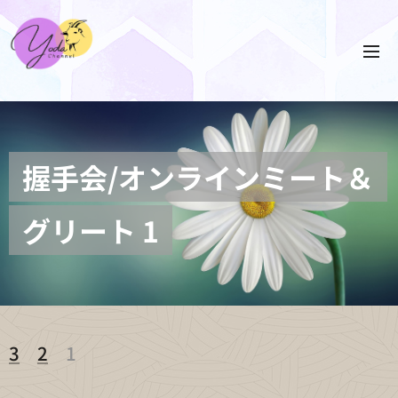
握手会/オンラインミート＆
グリート 1
3
2
1