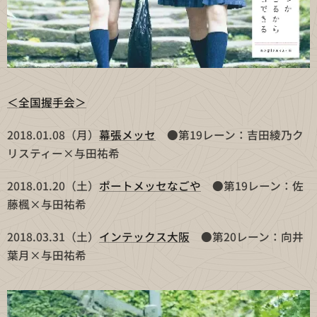
＜全国握手会＞
2018.01.08（月）
幕張メッセ
●第19レーン：吉田綾乃ク
リスティー×与田祐希
2018.01.20（土）
ポートメッセなごや
●第19レーン：佐
藤楓×与田祐希
2018.03.31（土）
インテックス大阪
●第20レーン：向井
葉月×与田祐希