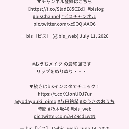
▼チャンネル登録はこちら
【
https://t.co/SladE85CZd
】
#bislog
#bisChannel
#ビスチャンネル
pic.twitter.com/xc9OQlAAO6
— bis［ビス］ (@bis_web)
July 11, 2020
#おうちメイク
の最終回です💄
リップをぬりぬり・・・🐼
▼続きはbisインスタでチェック！
https://t.co/XJonUOJ7ur
@yodayuuki_oimo
#与田祐希
#ゆうきのおうち
時間
#乃木坂46
#bis_web
pic.twitter.com/a4ZRcdLwtN
— bis［ビス］ (@bis_web)
June 14, 2020