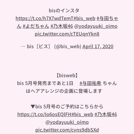
bisのインスタ👇🏻
https://t.co/h7X7wdTemT
#bis_web
#与田ちゃ
ん
#よだちゃん
#乃木坂46
@yodayuuki_oimo
pic.twitter.com/cTEUqnYkn8
— bis［ビス］ (@bis_web)
April 17, 2020
【bisweb】
bis 5月号発売まであと1日✨
#与田祐希
ちゃん
はヘアアレンジの企画に登場します🎀
▼bis 5月号のご予約はこちらから
https://t.co/Io6osEQlFH
#bis_web
#乃木坂46
@yodayuuki_oimo
pic.twitter.com/cvns9dbSXd