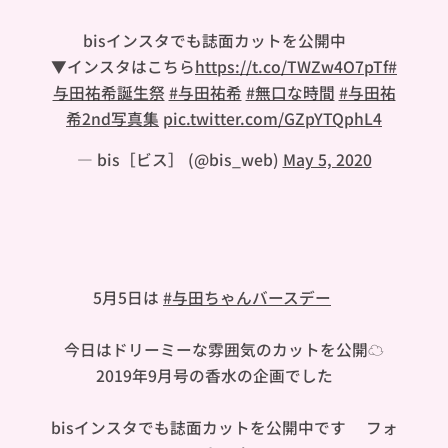
bisインスタでも誌面カットを公開中❤︎
▼インスタはこちら
https://t.co/TWZw4O7pTf
#
与田祐希誕生祭
#与田祐希
#無口な時間
#与田祐
希2nd写真集
pic.twitter.com/GZpYTQphL4
— bis［ビス］ (@bis_web)
May 5, 2020
5月5日は
#与田ちゃんバースデー
🎂
今日はドリーミーな雰囲気のカットを公開☁️
2019年9月号の香水の企画でした💗
bisインスタでも誌面カットを公開中です❤︎フォ