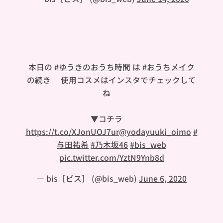
本日の
#ゆうきのおうち時間
は
#おうちメイク
の続き🐼使用コスメはインスタでチェックして
ね✨
▼コチラ❣️
https://t.co/XJonUOJ7ur
@yodayuuki_oimo
#
与田祐希
#乃木坂46
#bis_web
pic.twitter.com/YztN9Ynb8d
— bis［ビス］ (@bis_web)
June 6, 2020