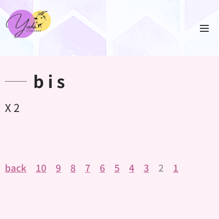
b i s
X 2
back
10
9
8
7
6
5
4
3
2
1