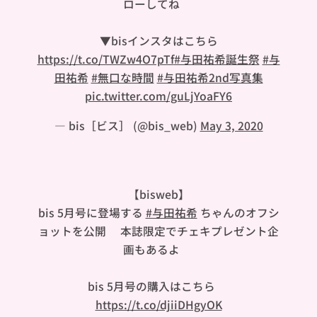
ローしてね🌟
▼bisインスタはこちら
https://t.co/TWZw4O7pTf
#与田祐希誕生祭
#与
田祐希
#無口な時間
#与田祐希2nd写真集
pic.twitter.com/guLjYoaFY6
— bis［ビス］ (@bis_web)
May 3, 2020
【bisweb】
bis 5月号に登場する
#与田祐希
ちゃんのオフシ
ョットを公開💜本誌限定でチェキプレゼント企
画もあるよ🎁
bis 5月号の購入はこちら👇🏻
https://t.co/djiiDHgyOK