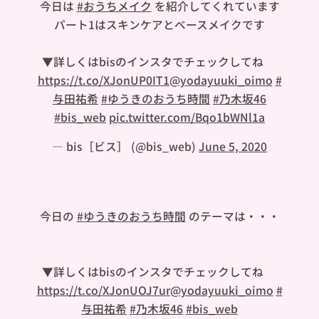
今日は
#おうちメイク
を紹介してくれています
✨パート1はスキンケアとベースメイクです💄
▼詳しくはbisのインスタでチェックしてね❣️
https://t.co/XJonUP0IT1
@yodayuuki_oimo
#
与田祐希
#ゆうきのおうち時間
#乃木坂46
#bis_web
pic.twitter.com/Bqo1bWNl1a
— bis［ビス］ (@bis_web)
June 5, 2020
今日の
#ゆうきのおうち時間
のテーマは・・・
🐼💋
▼詳しくはbisのインスタでチェックしてね❣️
https://t.co/XJonUOJ7ur
@yodayuuki_oimo
#
与田祐希
#乃木坂46
#bis_web