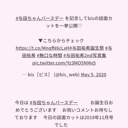
#与田ちゃんバースデー
を記念してbisの誌面カ
ットを一挙公開♡
▼こちらからチェック❤︎
https://t.co/MnqfN6cLxH
#与田祐希誕生祭
#与
田祐希
#無口な時間
#与田祐希2nd写真集
pic.twitter.com/Yz3MO5NMx5
— bis［ビス］ (@bis_web)
May 5, 2020
今日は
#与田ちゃんバースデー
🎂🍾お誕生日お
めでとうございます❤︎お祝いコメントお待ちし
ております🐼今日の誌面カットは2019年11月号
でした❣️