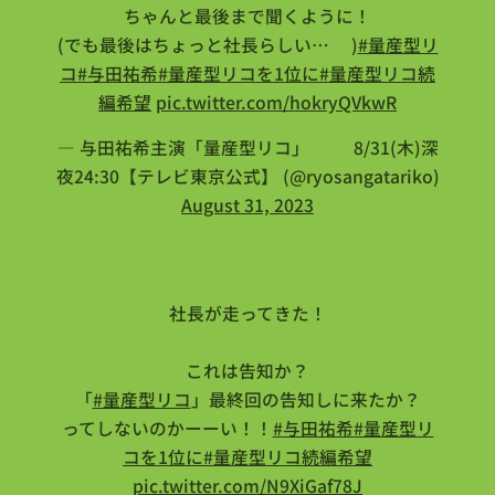
ちゃんと最後まで聞くように！
(でも最後はちょっと社長らしい…🤖)
#量産型リ
コ
#与田祐希
#量産型リコを1位に
#量産型リコ続
編希望
pic.twitter.com/hokryQVkwR
— 与田祐希主演「量産型リコ」🤖⚙8/31(木)深
夜24:30【テレビ東京公式】 (@ryosangatariko)
August 31, 2023
社長が走ってきた！
これは告知か？
「
#量産型リコ
」最終回の告知しに来たか？
ってしないのかーーい！！
#与田祐希
#量産型リ
コを1位に
#量産型リコ続編希望
pic.twitter.com/N9XiGaf78J