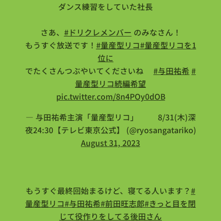
ダンス練習をしていた社長🎥
さあ、
#ドリクレメンバー
のみなさん！
もうすぐ放送です！
#量産型リコ
#量産型リコを1
位に
🏆
でたくさんつぶやいてくださいね📱
#与田祐希
#
量産型リコ続編希望
pic.twitter.com/8n4POy0dOB
— 与田祐希主演「量産型リコ」🤖⚙8/31(木)深
夜24:30【テレビ東京公式】 (@ryosangatariko)
August 31, 2023
もうすぐ最終回始まるけど、寝てる人います？
#
量産型リコ
#与田祐希
#前田旺志郎
#きっと目を閉
じて役作りをしてる後田さん