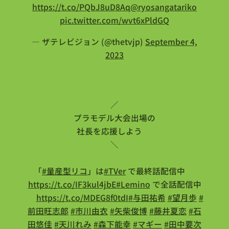
https://t.co/PQbJ8uD8Aq
@ryosangatariko
pic.twitter.com/wvt6xPldGQ
— ザテレビジョン (@thetvjp)
September 4,
2023
／
プラモデル大会出場の
社長を応援しよう🤖
＼
「
#量産型リコ
」は
#TVer
で最終話配信中👇
https://t.co/IF3kul4jbE
#Lemino
で全話配信中
👇
https://t.co/MDEG8f0tdI
#与田祐希
#望月歩
#
前田旺志郎
#市川由衣
#矢柴俊博
#藤井夏恋
#石
田悠佳
#天川れみ
#森下能幸
#マギー
#田中要次